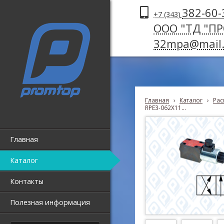
382-60-
+7 (343)
ООО "ТД "П
32mpa@mail.
Главная
›
Каталог
›
Рас
RPE3-062X11...
Главная
Каталог
Контакты
Полезная информация