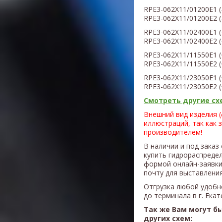
RPE3-062X11/01200E1
(
RPE3-06
2X
11/01200E2
(
RPE3-06
2X
11/02400E1
(
RPE3-06
2X
11/02400E2
(
RPE3-06
2X
11/11550E1
(
RPE3-06
2X
11/11550E2
(
RPE3-06
2X
11/23050E1
RPE3-06
2X
11/23050E2
Смотреть другие схе
Внешний вид изделия 
иллюстраций, так как 
производителем!
В наличии и под заказ
купить гидрораспреде
формой онлайн-заявки
почту для выставления
Отгрузка любой удобн
до терминала в г. Ека
Так же Вам могут б
других схем: