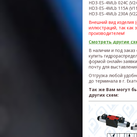
HD3-ES-4MLb 024С (V2
HD3-ES-4MLb 115A (V1
HD3-ES-4MLb 230A (V2
Внешний вид изделия 
иллюстраций, так как 
производителем!
Смотреть другие схе
В наличии и под заказ
купить гидрораспреде
формой онлайн-заявки
почту для выставления
Отгрузка любой удобн
до терминала в г. Ека
Так же Вам могут б
других схем: