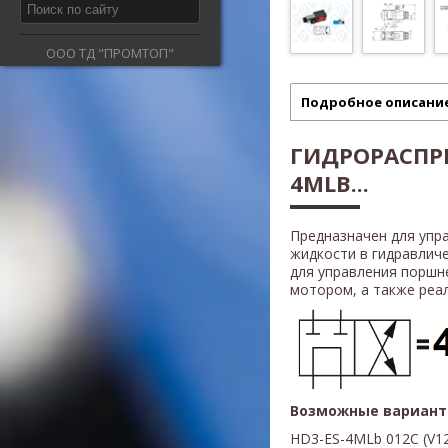
ООО ТД "ПРОМТОП"
Подробное описани
ГИДРОРАСПРЕ
4MLB...
Предназначен для упр
жидкости в гидравлич
для управления поршн
мотором, а также реали
Возможные вариант
HD3-ES-4MLb 012С (V1