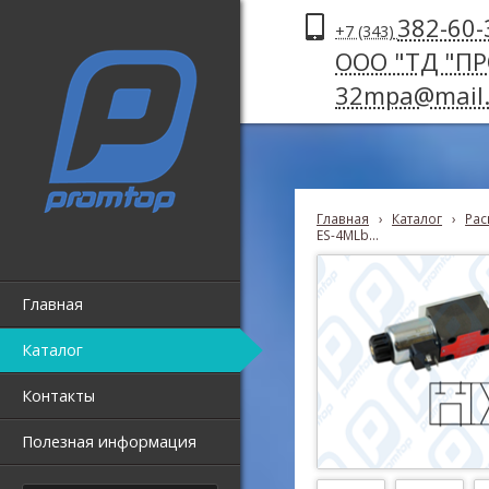
382-60-
+7 (343)
ООО "ТД "П
32mpa@mail.
Главная
›
Каталог
›
Рас
ES-4MLb...
Главная
Каталог
Контакты
Полезная информация