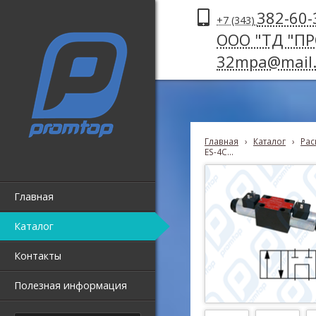
382-60-
+7 (343)
ООО "ТД "П
32mpa@mail.
Главная
›
Каталог
›
Рас
ES-4C...
Главная
Каталог
Контакты
Полезная информация