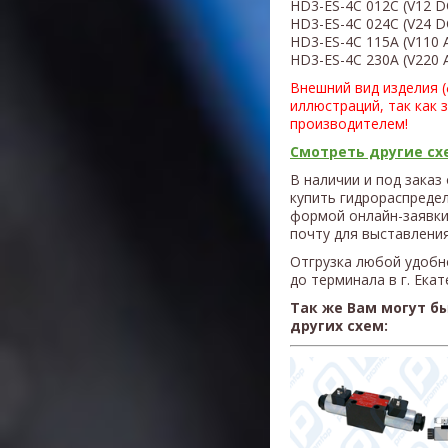
HD3-ES-4C 012С (V12 D
HD3-ES-4C 024С (V24 D
HD3-ES-4C 115A (V110 
HD3-ES-4C 230A (V220 
Внешний вид изделия 
иллюстраций, так как 
производителем!
Смотреть другие схе
В наличии и под заказ
купить гидрораспреде
формой онлайн-заявки
почту для выставления
Отгрузка любой удобн
до терминала в г. Ека
Так же Вам могут б
других схем: