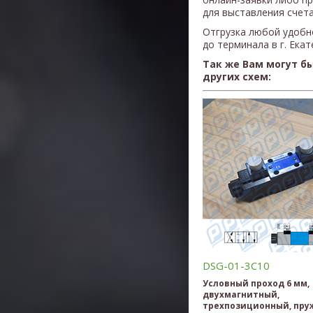
для выставления счета
Отгрузка любой удобн
до терминала в г. Ека
Так же Вам могут б
других схем:
DSG-01-3C10
Условный проход 6 мм,
двухмагнитный,
трехпозиционный, пру