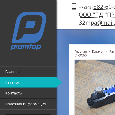
382-60-
+7 (343)
ООО "ТД "П
32mpa@mail.
Главная
›
Каталог
›
Рас
01-3C60
Главная
Каталог
Контакты
Полезная информация