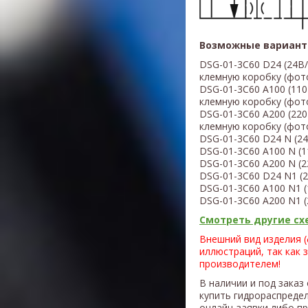
Возможные вариант
DSG-01-3C60
D24
(
24В/
клемную коробку (фот
DSG-01-3C60
A100 (1
10
клемную коробку (фот
DSG-01-3C60
A200 (220
клемную коробку (фот
DSG-01-3C60
D24 N
(
24
DSG-01-3C60
A100 N (1
DSG-01-3C60
A200 N (2
DSG-01-3C60
D24 N1
(
2
​DSG-01-3C60
A100 N1 (
DSG-01-3C60
A200 N1 (
Смотреть другие схе
Внешний вид изделия 
иллюстраций, так как 
производителем!
В наличии и под заказ
купить гидрораспреде
онлайн-заявки либо п