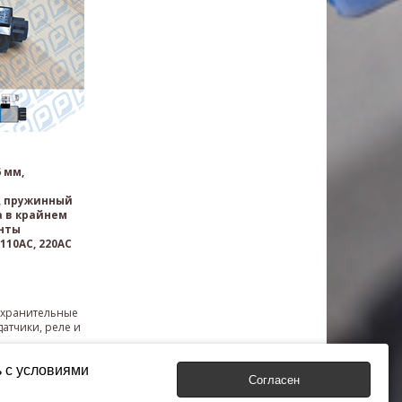
 мм,
, пружинный
а в крайнем
нты
110AC, 220AC
дохранительные
атчики, реле и
ь с условиями
Согласен