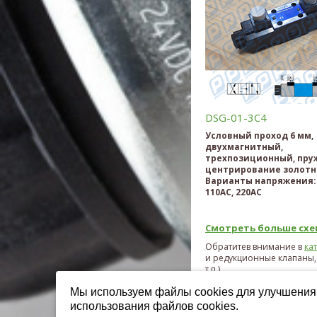
DSG-01-3C4
Условный проход 6 мм,
двухмагнитный,
трехпозиционный, пру
центрирование золотн
Варианты напряжения: 
110AC, 220AC
Смотреть больше схем
Обратитев внимание в
ка
и редукционные клапаны,
т.п.)
Мы используем файлы cookies для улучшения 
использования файлов cookies.