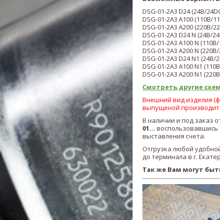
DSG-01-2A3
D24
(
24В/24D
DSG-01-
2A3
A100 (1
10В/1
DSG-01-
2A3
A200 (220В/22
DSG-01-2A3
D24 N
(
24В/24
DSG-01-2A3
A100 N (1
10В/
DSG-01-
2A3
A200 N (220В/
DSG-01-
2A3
D24 N1
(
24В/2
​DSG-01-
2A3
A100 N1 (1
10В
DSG-01-
2A3
A200 N1 (220В
Смотреть другие схем
Внешний вид изделия (фо
выпущеной производит
В наличии и под заказ о
01
...
воспользовавшись ф
выставления счета.
Отгрузка любой удобной
до терминала в г. Екате
Так же Вам могут быт