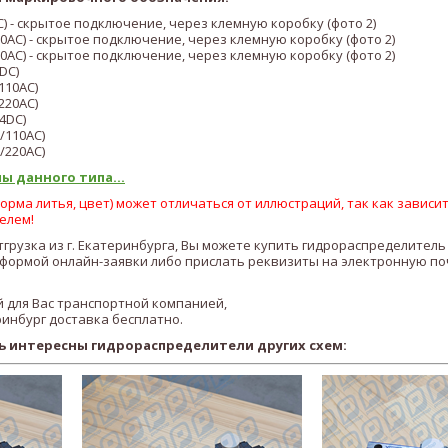
C) - скрытое подключение, через клемную коробку (фото 2)
10AC
)
- скрытое подключение, через клемную коробку (фото 2)
0AC)
- скрытое подключение, через клемную коробку (фото 2)
DC)
110AC
)
22
0AC)
4DC)
/110AC
)
/22
0AC
)
ы данного типа...
рма литья, цвет) может отличаться от иллюстраций, так как зависит
елем!
тгрузка из г. Екатеринбурга, Вы можете купить гидрораспределитель
ормой онлайн-заявки либо прислать реквизиты на электронную по
 для Вас транспортной компанией,
ринбург доставка бесплатно.
ь интересны гидрораспределители других схем: