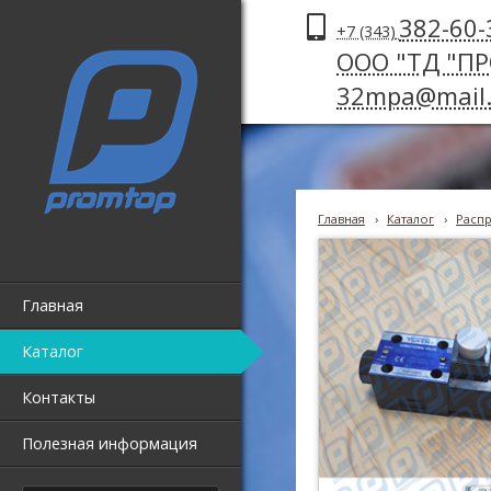
382-60-
+7 (343)
ООО "ТД "П
32mpa@mail.
Главная
›
Каталог
›
Распр
Главная
Каталог
Контакты
Полезная информация