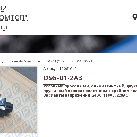
32
РОМТОП"
ru
еделители Ду 6 мм
›
тип DSG-01 (Yuken)
›
DSG-01-2A3
Артикул: 19061010
DSG-01-2A3
Условный проход 6 мм, одномагнитный, дву
пружинный возврат золотника в крайнем по
Варианты напряжения: 24DC, 110AC, 220AC