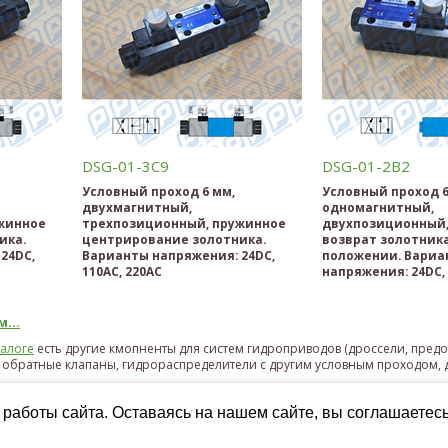
DSG-01-3C9
DSG-01-2B2
Условный проход 6 мм,
Условный проход 6
двухмагнитный,
одномагнитный,
жинное
трехпозиционный, пружинное
двухпозиционный
ика.
центрирование золотника.
возврат золотник
24DC,
Варианты напряжения: 24DC,
положении. Вариа
110AC, 220AC
напряжения: 24DC, 
...
талоге
есть другие кмопненты для систем гидроприводов (дроссели, пре
 обратные клапаны, гидрораспределители с другим условным проходом, д
работы сайта. Оставаясь на нашем сайте, вы соглашаетес