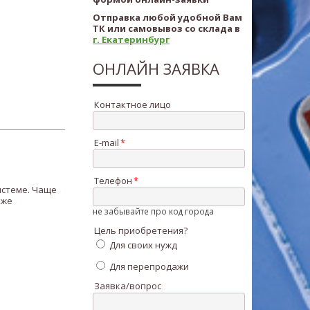
Отправка любой удобной Вам
ТК или самовывоз со склада в
г. Екатеринбург
ОНЛАЙН ЗАЯВКА
Контактное лицо
E-mail
Телефон
истеме. Чаще
кже
не забывайте про код города
Цель приобретения?
Для своих нужд
Для перепродажи
Заявка/вопрос