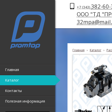
382-60-
+7 (343)
ООО "ТД "П
32mpa@mail.
Главная
›
Каталог
›
Рас
Главная
Каталог
Контакты
Полезная информация