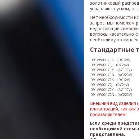
золотниковый распред
управляют пуском, ос
Нет необходимости ис
запрос, мы поможем р
недостающие символы
вопросы касательно ф
необходимую комплек
Стандартные 
D91VW001C1K... (DC12V)
D91VW001C1J... (DC24V)
D91VW001C1Y... (AC110V)
​D91VW001C1N... (AC220V)
D91VW001C2K... (DC12V)
D91VW001C2J... (DC24V)
D91VW001C2Y... (AC110V)
D91VW001C2N... (AC220V)
Внешний вид изделия 
иллюстраций, так как 
производителем!
Если среди предста
необходимой схемы,
представлена.