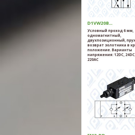
D1VW20B...
Условный проход 6 мм,
одномагнитный,
двухпозиционный, пр
возврат золотника в к
положение. Варианты
напряжения: 12DC, 24DC,
220AC