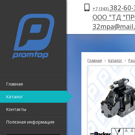
382-60-
+7 (343)
ООО "ТД "П
32mpa@mail.
Главная
›
Каталог
›
Рас
Главная
Каталог
Контакты
Полезная информация