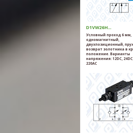
D1VW26H...
Условный проход 6 мм,
одномагнитный,
двухпозиционный, пр
возврат золотника в к
положение. Варианты
напряжения: 12DC, 24DC,
220AC