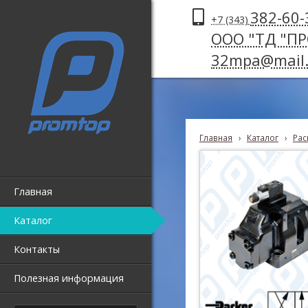
382-60-
+7 (343)
ООО "ТД "П
32mpa@mail.
Главная
›
Каталог
›
Рас
Главная
Каталог
Контакты
Полезная информация