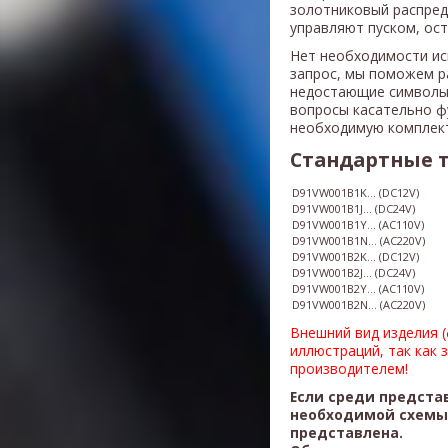
золотниковый распред
управляют пуском, ос
Нет необходимости ис
запрос, мы поможем р
недостающие символы
вопросы касательно ф
необходимую комплек
Стандартные 
D91VW001B1K... (DC12V)
D91VW00
1B
1J... (DC24V)
D91VW00
1B
1Y... (AC110V)
​D91VW00
1B
1N... (AC220V)
D91VW00
1B
2K... (DC12V)
D91VW00
1B
2J... (DC24V)
D91VW00
1B
2Y... (AC110V)
​D91VW00
1B
2N... (AC220V)
Внешний вид изделия 
иллюстраций, так как 
производителем!
Если среди предста
необходимой схемы,
представлена.