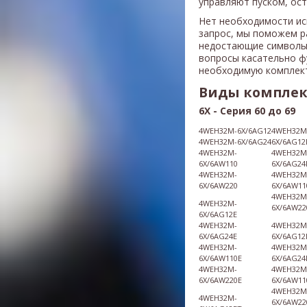
управляют пуском, ос
Нет необходимости ис
запрос, мы поможем р
недостающие символы
вопросы касательно ф
необходимую комплек
Виды компле
6X
-
Серия 60 до 69
4WEH32M-6X/6AG12
4WEH32M
4WEH32M-6X/6AG24
6X/6AG12
4WEH32M-
4WEH32M
6X/6AW110
6X/6AG24
4WEH32M-
4WEH32M
6X/6AW220
6X/6AW11
4WEH32M
4WEH32M-
6X/6AW22
6X/6AG12E
4WEH32M-
4WEH32M
6X/6AG24E
6X/6AG12
4WEH32M-
4WEH32M
6X/6AW110E
6X/6AG24
4WEH32M-
4WEH32M
6X/6AW220E
6X/6AW11
4WEH32M
4WEH32M-
6X/6AW22