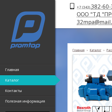
382-60-
+7 (343)
ООО "ТД "П
32mpa@mail.
Главная
›
Каталог
›
Рас
Главная
Каталог
Контакты
Полезная информация