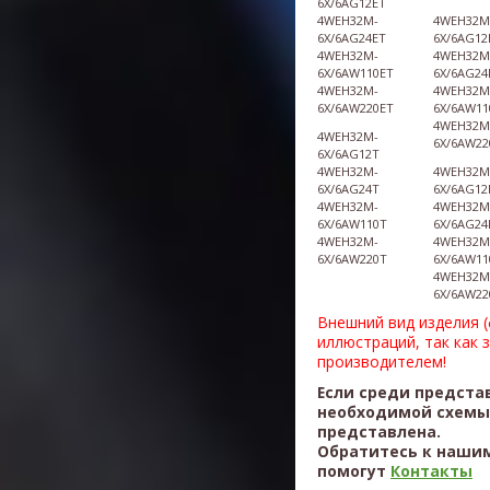
6X/6AG12ET
4WEH32M-
4WEH32M
6X/6AG24ET
6X/6AG12
4WEH32M-
4WEH32M
6X/6AW110ET
6X/6AG24
4WEH32M-
4WEH32M
6X/6AW220ET
6X/6AW11
4WEH32M
4WEH32M-
6X/6AW22
6X/6AG12T
4WEH32M-
4WEH32M
6X/6AG24T
6X/6AG12
4WEH32M-
4WEH32M
6X/6AW110T
6X/6AG24
4WEH32M-
4WEH32M
6X/6AW220T
6X/6AW1
4WEH32M
6X/6AW2
Внешний вид изделия 
иллюстраций, так как 
производителем!
Если среди предста
необходимой схемы,
представлена.
Обратитесь к нашим
помогут
Контакты