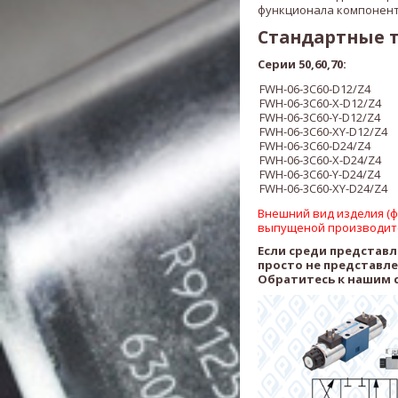
функционала компонент
Стандартные 
Серии 50,60,70:
FWH-06-3C60-D12/Z4
FWH-06-3C60-X
-D12/Z4
FWH-06-3C60-
Y
-D12/Z4
FWH-06-3C60-
XY
-D12/Z4
FWH-06-3C60-D24/Z4
FWH-06-3C60-X
-D24/Z4
FWH-06-3C60-
Y
-D24/Z4
FWH-06-3C60-
XY
-D24/Z4
Внешний вид изделия (фо
выпущеной производит
Если среди представ
просто не представл
Обратитесь к нашим 