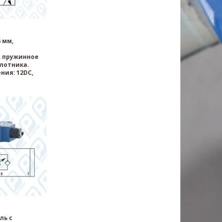
 мм,
 пружинное
лотника.
ния: 12DC,
ль с