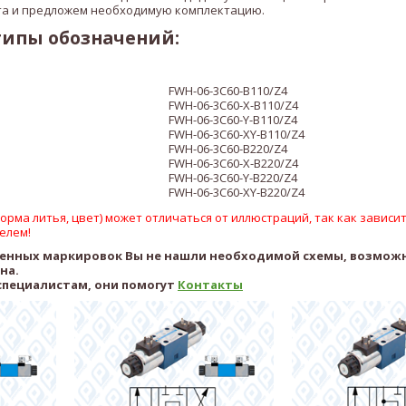
а и предложем необходимую комплектацию.
типы обозначений:
FWH-06-3C60-B110/Z4
FWH-06-3C60-X
-B110/Z4
FWH-06-3C60-
Y
-B110/Z4
FWH-06-3C60-
XY
-B110/Z4
FWH-06-3C60-B220/Z4
FWH-06-3C60-X
-B220/Z4
FWH-06-3C60-
Y
-B220/Z4
FWH-06-3C60-
XY
-B220/Z4
рма литья, цвет) может отличаться от иллюстраций, так как зависит
елем!
ленных маркировок Вы не нашли необходимой схемы, возмож
ена.
специалистам, они помогут
Контакты