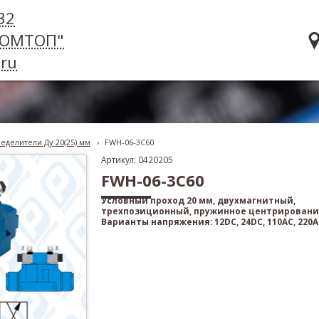
32
РОМТОП"
ru
еделители Ду 20(25) мм
›
FWH-06-3C60
Артикул: 0420205
FWH-06-3C60
Условный проход 20 мм, двухмагнитный,
трехпозиционный, пружинное центрировани
Варианты напряжения: 12DC, 24DC, 110AC, 220