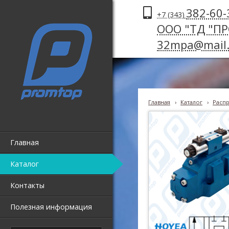
382-60-
+7 (343)
ООО "ТД "П
32mpa@mail.
Главная
›
Каталог
›
Распр
Главная
Каталог
Контакты
Полезная информация