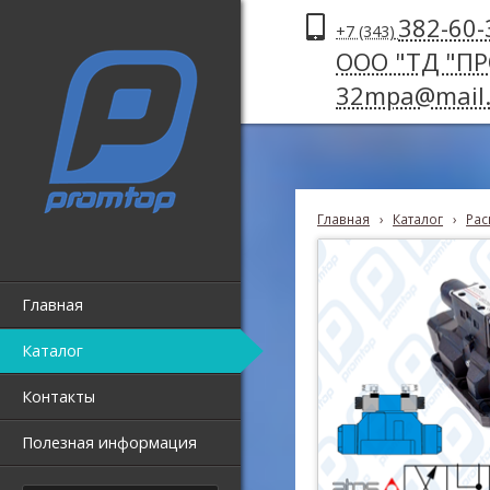
382-60-
+7 (343)
ООО "ТД "П
32mpa@mail.
Главная
›
Каталог
›
Рас
Главная
Каталог
Контакты
Полезная информация