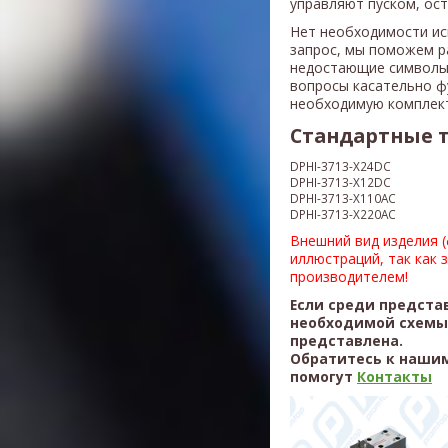
управляют пуском, ос
Нет необходимости ис
запрос, мы поможем р
недостающие символы
вопросы касательно ф
необходимую комплек
Стандартные 
DPHI-3713-X24DC
DPHI-3713-X12DC
DPHI-3713-X110AC
DPHI-3713-X220AC
Внешний вид изделия 
иллюстраций, так как 
производителем!
Если среди предста
необходимой схемы,
представлена.
Обратитесь к нашим
помогут
Контакты