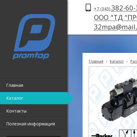
382-60-
+7 (343)
ООО "ТД "П
32mpa@mail.
Главная
›
Каталог
›
Рас
Главная
Каталог
Контакты
Полезная информация