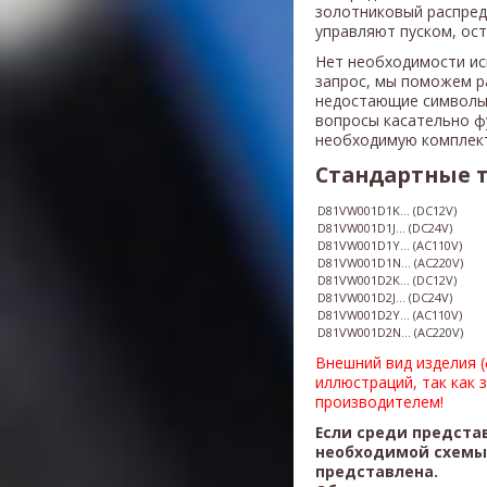
золотниковый распред
управляют пуском, ос
Нет необходимости ис
запрос, мы поможем р
недостающие символы
вопросы касательно ф
необходимую комплек
Стандартные 
D81VW001D1K... (DC12V)
D81VW001D1J... (DC24V)
D81VW001D1Y... (AC110V)
​D81VW001D1N... (AC220V)
D81VW001D2K... (DC12V)
D81VW001D2J... (DC24V)
D81VW001D2Y... (AC110V)
​D81VW001D2N... (AC220V)
Внешний вид изделия 
иллюстраций, так как 
производителем!
Если среди предста
необходимой схемы,
представлена.