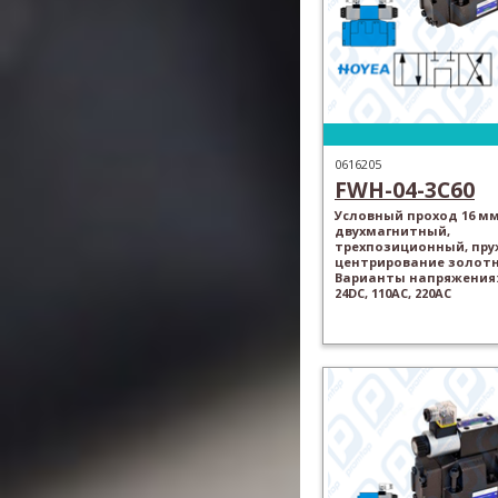
0616205
FWH-04-3C60
Условный проход 16 мм
двухмагнитный,
трехпозиционный, пр
центрирование золотн
Варианты напряжения: 
24DC, 110AC, 220AC