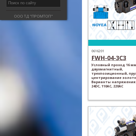
ООО ТД "ПРОМТОП"
0616201
FWH-04-3C3
Условный проход 16 мм
двухмагнитный,
трехпозиционный, пр
центрирование золотн
Варианты напряжения: 
24DC, 110AC, 220AC