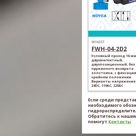
0616207
FWH-04-2D2
Условный проход 16 мм
двухмагнитный,
двухпозиционный, без
пружинного возврата
золотника, с фиксации
крайнем положении.
Варианты напряжения: 
24DC, 110AC, 220AC
Если среди предста
необходимого обоз
гидрораспределител
Обратитесь к нашим
помогут
Контакты