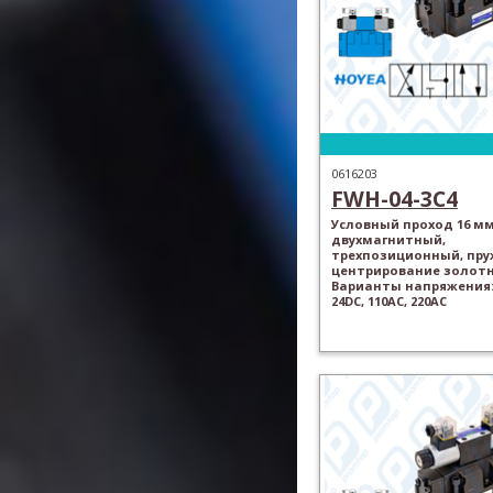
0616203
FWH-04-3C4
Условный проход 16 мм
двухмагнитный,
трехпозиционный, пр
центрирование золотн
Варианты напряжения: 
24DC, 110AC, 220AC