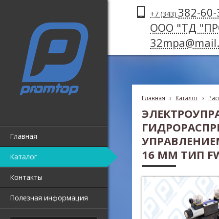
382-60-
+7 (343)
ООО "ТД "П
32mpa@mail.
Главная
›
Каталог
›
Рас
ЭЛЕКТРОУПР
ГИДРОРАСПР
Главная
УПРАВЛЕНИЕМ
16 ММ ТИП FW
Каталог
Контакты
Полезная информация