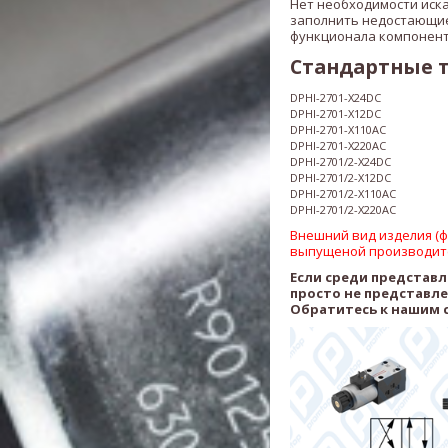
Нет необходимости иск
заполнить недостающие
функционала компонент
Стандартные 
DPHI-2701-X24DC
DPHI-2701-X12DC
DPHI-2701-X110AC
DPHI-2701-X220AC
DPHI-2701/2-
X24DC
DPHI-2701/2-X12DC
DPHI-2701/2-X110AC
DPHI-2701/2-
X220AC
Внешний вид изделия (фо
выпущеной производит
Если среди представ
просто не представл
Обратитесь к нашим 