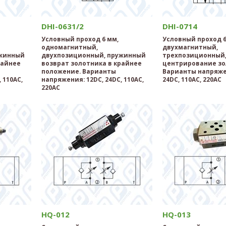
DHI-0631/2
DHI-0714
Условный проход 6 мм,
Условный проход 6
одномагнитный,
двухмагнитный,
ужинный
двухпозиционный, пружинный
трехпозиционный,
райнее
возврат золотника в крайнее
центрирование зо
положение. Варианты
Варианты напряже
 110AC,
напряжения: 12DC, 24DC, 110AC,
24DC, 110AC, 220AC
220AC
HQ-012
HQ-013