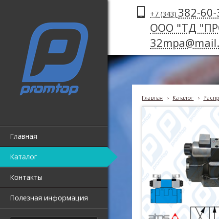
382-60-
+7 (343)
ООО "ТД "П
32mpa@mail.
Главная
›
Каталог
›
Распр
Главная
Каталог
Контакты
Полезная информация