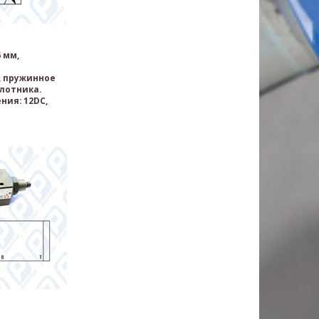
 мм,
 пружинное
лотника.
ния: 12DC,