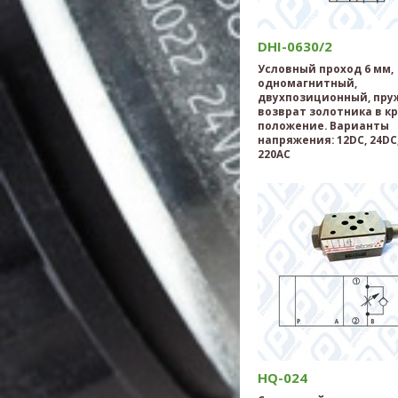
DHI-0630/2
Условный проход 6 мм,
одномагнитный,
двухпозиционный, пр
возврат золотника в к
положение. Варианты
напряжения: 12DC, 24DC,
220AC
HQ-024