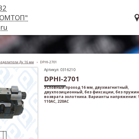
32
РОМТОП"
ru
еделители Ду 16 мм
›
DPHI-2701
Артикул: 0316210
DPHI-2701
Условный проход 16 мм, двухмагнитный,
двухпозиционный, без фиксации, без пружи
возврата золотника. Варианты напряжения: 1
110AC, 220AC