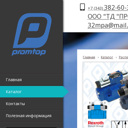
382-60-
+7 (343)
ООО "ТД "П
32mpa@mail.
Главная
›
Каталог
›
Распр
Главная
Каталог
Контакты
Полезная информация