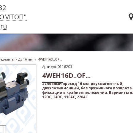
32
РОМТОП"
ru
еделители Ду 16 мм
›
4WEH16D..OF...
Артикул: 0116203
4WEH16D..OF...
Условный проход 16 мм, двухмагнитный,
двухпозиционный, без пружинного возврата 
фиксации в крайнем положении. Варианты н
12DC, 24DC, 110AC, 220AC