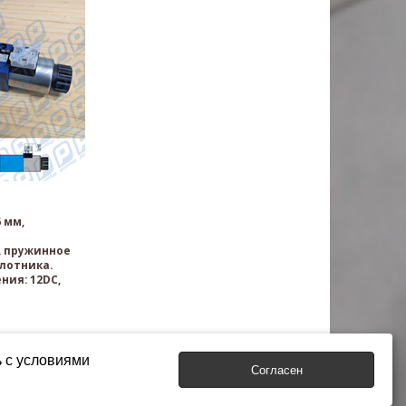
 мм,
 пружинное
лотника.
ния: 12DC,
ь с условиями
Согласен