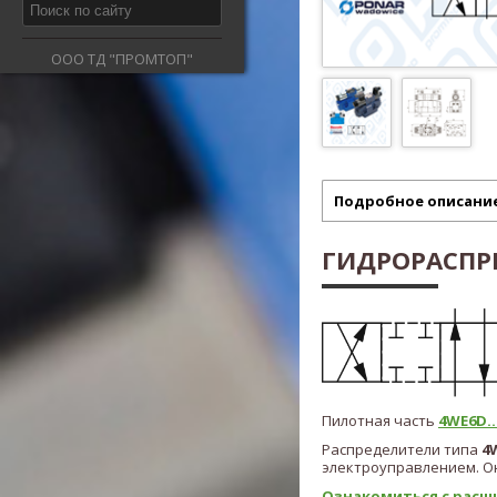
ООО ТД "ПРОМТОП"
Подробное описани
ГИДРОРАСПРЕ
Пилотная часть
4WE6D...
Распределители типа
4
электроуправлением. Он
Ознакомиться с расш