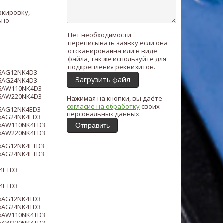
ркировку,
ьно
Нет необходимости
переписывать заявку если она
отсканированна или в виде
файла, так же используйте для
подкрепления реквизитов.
6A
G12NK4D3
Загрузить файл
/6AG24NK4
D3
/6AW110NK4
D3
/6AW220NK4
D3
Нажимая на кнопки, вы даёте
согласие на обработку
своих
6AG12N
K4E
D3
персональных данных.
6AG24N
K4E
D3
/6AW110N
K4E
D3
Отправить
/6AW220N
K4E
D3
6AG12N
K4ET
D3
6AG24N
K4ET
D3
4ET
D3
4ET
D3
6AG12N
K4T
D3
6AG24N
K4T
D3
6AW110N
K4T
D3
/6AW220N
K4T
D3