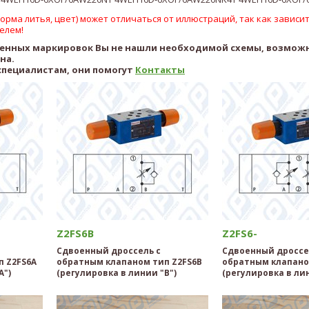
рма литья, цвет) может отличаться от иллюстраций, так как зависит
елем!
ленных маркировок Вы не нашли необходимой схемы, возмож
ена.
специалистам, они помогут
Контакты
Z2FS6B
Z2FS6-
Сдвоенный дроссель с
Сдвоенный дроссе
п Z2FS6A
обратным клапаном тип Z2FS6B
обратным клапано
А")
(регулировка в линии "B")
(регулировка в лин