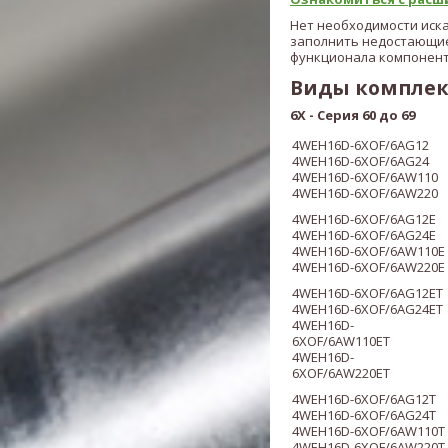
Нет необходимости иск
заполнить недостающие
функционала компонент
Виды компле
6X
-
Серия 60 до 69
4WEH16D
-
6XOF/6A
G12
4WEH16D
-
6XOF/6AG24
4WEH16D
-
6XOF/6AW110
4WEH16D
-
6XOF/6AW220
4WEH16D
-
6XOF/6A
G12E
4WEH16D
-
6XOF/6AG24E
4WEH16D
-
6XOF/6AW110E
4WEH16D
-
6XOF/6AW220E
4WEH16D
-
6XOF/6A
G12ET
4WEH16D
-
6XOF/6AG24ET
4WEH16D
-
6XOF/6AW110ET
4WEH16D
-
6XOF/6AW220ET
4WEH16D
-
6XOF/6A
G12T
4WEH16D
-
6XOF/6AG24T
4WEH16D
-
6XOF/6AW110T
4WEH16D
-
6XOF/6AW220T