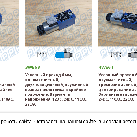
3WE6B
4WE6T
Условный проход 6 мм,
Условный проход 6
одномагнитный,
двухмагнитный,
ужинный
двухпозиционный, пружинный
трехпозиционный,
райнее
возврат золотника в крайнее
центрирование зо
положение. Варианты
Варианты напряже
 110AC,
напряжения: 12DC, 24DC, 110AC,
24DC, 110AC, 220AC
220AC
работы сайта. Оставаясь на нашем сайте, вы соглашаетес