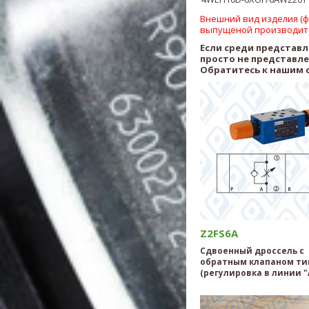
Внешний вид изделия (фо
выпущеной производит
Если среди представ
просто не представл
Обратитесь к нашим 
Z2FS6A
Сдвоенный дроссель с
обратным клапаном ти
(регулировка в линии "