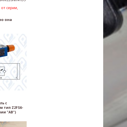
 от серии,
но она
ль с
м тип Z2FS6-
ии "AB")