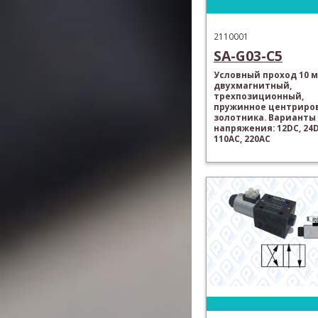
2110001
SA-G03-C5
Условный проход 10 м
двухмагнитный,
трехпозиционный,
пружинное центриро
золотника. Варианты
напряжения: 12DC, 24D
110AC, 220AC