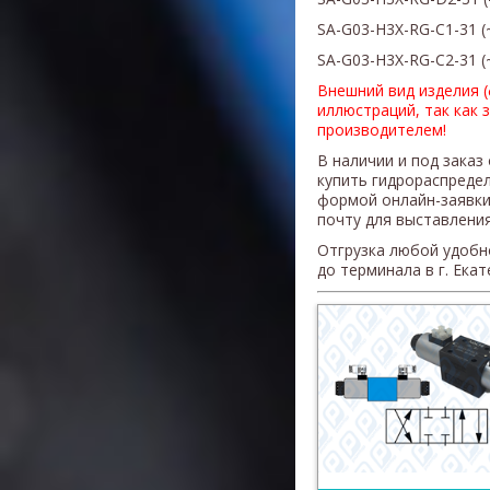
SA-G03-
H3X
-RG-C1-31
(
SA-G03-
H3X
-RG-C2-31
(
Внешний вид изделия 
иллюстраций, так как 
производителем!
В наличии и под заказ
купить гидрораспреде
формой онлайн-заявки
почту для выставления
Отгрузка любой удобн
до терминала в г. Ека