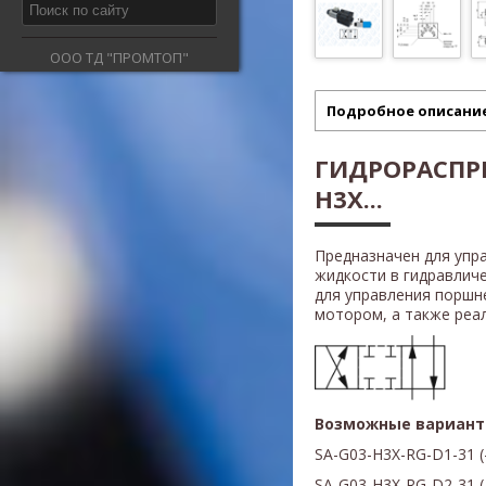
ООО ТД "ПРОМТОП"
Подробное описани
ГИДРОРАСПРЕ
H3X...
Предназначен для упр
жидкости в гидравлич
для управления поршн
мотором, а также реали
Возможные вариант
SA-G03-
H3X
-RG-D1-31 (
SA-G03-
H3X
-RG-D2-31
(