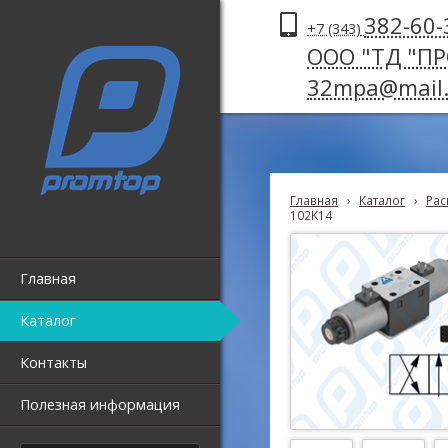
382-60-
+7 (343)
ООО "ТД "П
32mpa@mail.
Главная
›
Каталог
›
Рас
102K14
Главная
Каталог
Контакты
Полезная информация