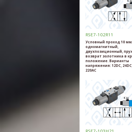
RSE7-102R11
Условный проход 10 мм
одномагнитный,
двухпозиционный, пр
возврат золотника в к
положение. Варианты
напряжения: 12DC, 24DC,
220AC
RSE7-103H21