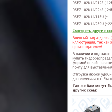
RSE7-102K14/012S
(
-12
RSE7-102K14/024S
(
-24
RSE7-102K14/115U
(
~11
RSE7-102K14/230U
(~2
Смотреть другие схе
Внешний вид изделия 
иллюстраций, так как 
производителем!
В наличии и под заказ
купить гидрораспреде
формой онлайн-заявки
почту для выставления
Отгрузка любой удобн
до терминала в г. Ека
Так же Вам могут б
других схем: