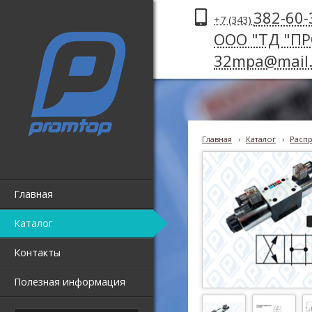
382-60-
+7 (343)
ООО "ТД "П
32mpa@mail.
Главная
›
Каталог
›
Распр
Главная
Каталог
Контакты
Полезная информация