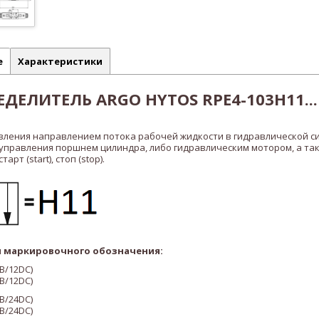
е
Характеристики
ДЕЛИТЕЛЬ ARGO HYTOS RPE4-103H11...
вления направлением потока рабочей жидкости в гидравлической с
 управления поршнем цилиндра, либо гидравлическим мотором, а та
рт (start), стоп (stop).
 маркировочного обозначения:
В/12DC)
В/12DC)
В/24DC)
В/24DC)