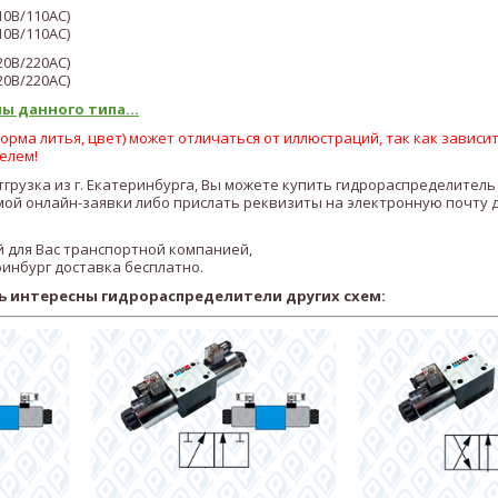
10В/110AC)
10В/110AC)
20В/220AC)
20В/220AC)
ы данного типа...
рма литья, цвет) может отличаться от иллюстраций, так как зависит
елем!
отгрузка из г. Екатеринбурга, Вы можете купить гидрораспределител
ой онлайн-заявки либо прислать реквизиты на электронную почту 
 для Вас транспортной компанией,
ринбург доставка бесплатно.
ь интересны гидрораспределители других схем: