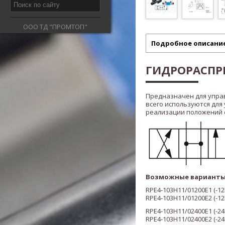
ООО ТД "ПРОМТОП"
Подробное описани
ГИДРОРАСПРЕ
Предназначен для упра
всего используются для
реализации положений ста
Возможные варианты
RPE4-103H11/01200E1 (-12
RPE4-103H11/01200E2 (-12
RPE4-103H11/02400E1 (-24
RPE4-103H11/02400E2 (-24