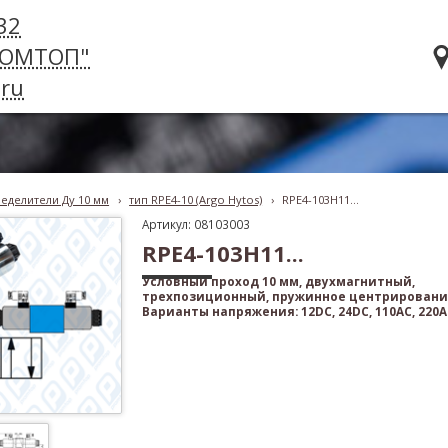
32
РОМТОП"
ru
еделители Ду 10 мм
›
тип RPE4-10 (Argo Hytos)
›
RPE4-103H11...
Артикул: 08103003
RPE4-103H11...
Условный проход 10 мм, двухмагнитный,
трехпозиционный, пружинное центрировани
Варианты напряжения: 12DC, 24DC, 110AC, 220