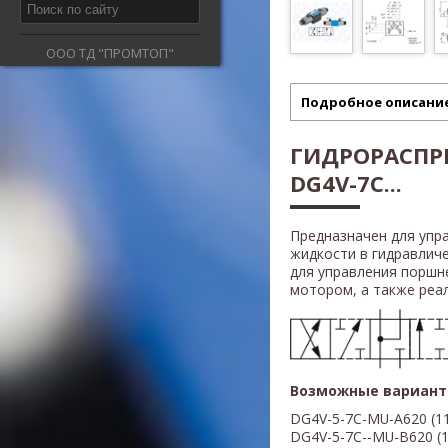
ООО ТД "ПРОМТОП"
Подробное описани
ГИДРОРАСПР
DG4V-7C...
Предназначен для упр
жидкости в гидравлич
для управления поршн
мотором, а также реали
Возможные вариант
DG4V-5-7С-MU-A620
(
1
DG4V-5-7
С-
-MU-B
620
(