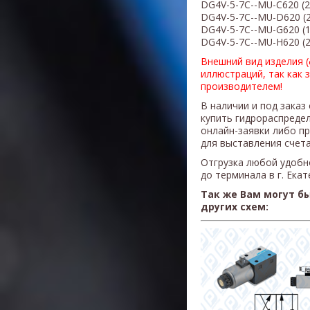
DG4V-5-7
С-
-MU-C
620
(
2
DG4V-5-7
С-
-MU-D
620
(
DG4V-5-7
С-
-MU-G
620
(
DG4V-5-7
С-
-MU-H
620
(
Внешний вид изделия 
иллюстраций, так как 
производителем!
В наличии и под заказ
купить гидрораспреде
онлайн-заявки либо п
для выставления счета
Отгрузка любой удобн
до терминала в г. Ека
Так же Вам могут б
других схем: