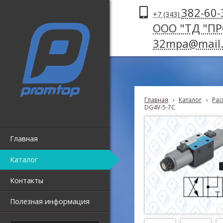
382-60-
+7 (343)
ООО "ТД "П
32mpa@mail.
Главная
›
Каталог
›
Рас
DG4V-5-7С
Главная
Каталог
Контакты
Полезная информация