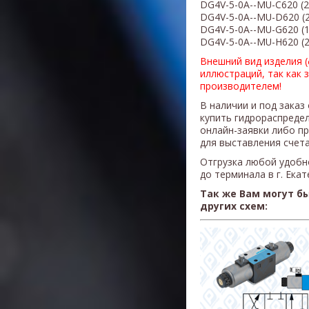
DG4V-5-
0A
--MU-C
620
(
2
DG4V-5-
0A
--MU-D
620
(
DG4V-5-
0A
--MU-G
620
(
DG4V-5-
0A
--MU-H
620
(
Внешний вид изделия 
иллюстраций, так как 
производителем!
В наличии и под заказ
купить гидрораспреде
онлайн-заявки либо п
для выставления счета
Отгрузка любой удобн
до терминала в г. Ека
Так же Вам могут б
других схем: