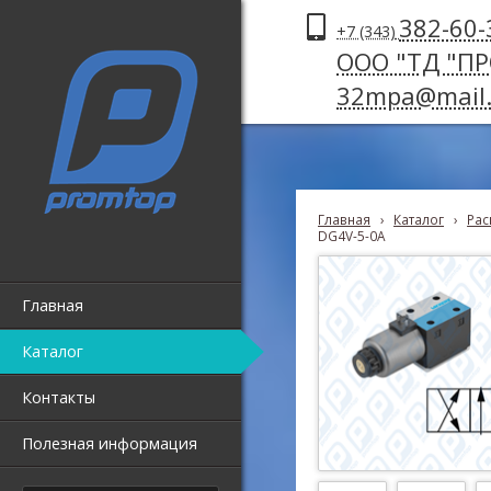
382-60-
+7 (343)
ООО "ТД "П
32mpa@mail.
Главная
›
Каталог
›
Рас
DG4V-5-0A
Главная
Каталог
Контакты
Полезная информация