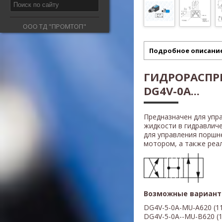
ООО ТД "ПРОМТОП"
Подробное описани
ГИДРОРАСПР
DG4V-0A...
Предназначен для упр
жидкости в гидравлич
для управления поршн
мотором, а также реали
Возможные вариант
DG4V-5-0A-MU-A620
(
1
DG4V-5-
0A
--MU-B
620
(