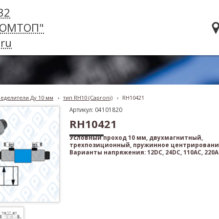
32
РОМТОП"
ru
еделители Ду 10 мм
›
тип RH10 (Caproni)
›
RH10421
Артикул: 04101820
RH10421
Условный проход 10 мм, двухмагнитный,
трехпозиционный, пружинное центрировани
Варианты напряжения: 12DC, 24DC, 110AC, 220