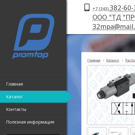
382-60-
+7 (343)
ООО "ТД "П
32mpa@mail.
Главная
›
Каталог
›
Распр
Главная
Каталог
Контакты
Полезная информация