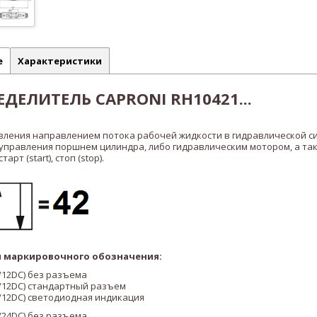
е
Характеристики
ДЕЛИТЕЛЬ CAPRONI RH10421...
вления направлением потока рабочей жидкости в гидравлической с
 управления поршнем цилиндра, либо гидравлическим мотором, а та
рт (start), стоп (stop).
 маркировочного обозначения:
/12DC)
без разъема
/12DC)
стандартный разъем
/12DC)
светодиодная индикация
/24DC)
без разъема