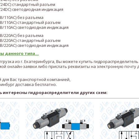
/24DC)
стандартный разъем
/24DC)
светодиодная индикация
В/110AC)
без разъема
В/110AC)
стандартный разъем
В/110AC)
светодиодная индикация
В/22
0AC
)
без разъема
В/22
0AC
)
стандартный разъем
В/22
0AC
)
светодиодная индикация
ы данного типа...
тгрузка из г. Екатеринбурга, Вы можете купить гидрораспределитель
ой онлайн-заявки либо прислать реквизиты на электронную почту 
 для Вас транспортной компанией,
ринбург доставка бесплатно.
ь интересны гидрораспределители других схем: