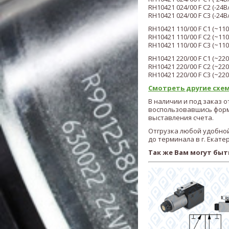
RH
1042
1
024/00
F C2 (
-24В
RH
1042
1
024/00
F C3 (
-24В
RH
1042
1
110/00
F C1 (
~110
RH
1042
1
110/00
F C2 (
~110
RH
1042
1
110/00
F C3 (
~110
RH
1042
1
220/00
F C1 (
~220
RH
1042
1 220
/00
F C2 (
~220
RH
1042
1
220/00
F C3 (
~220
Смотреть другие схем
В наличии и под заказ о
воспользовавшись форм
выставления счета.
Отгрузка любой удобной
до терминала в г. Екате
Так же Вам могут быт