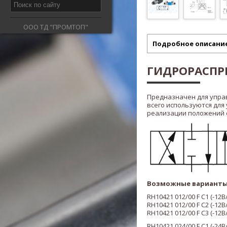
ООО ТД "ПРОМТОП"
Подробное описани
ГИДРОРАСПРЕ
Предназначен для упра
всего используются для
реализации положений ста
Возможные варианты
RH10421
012/00
F C1 (
-12В
RH10421
012/00
F C2 (
-12В
RH
1042
1
012/00
F C3 (
-12В
RH
1042
1
024/00
F C1 (
-24В