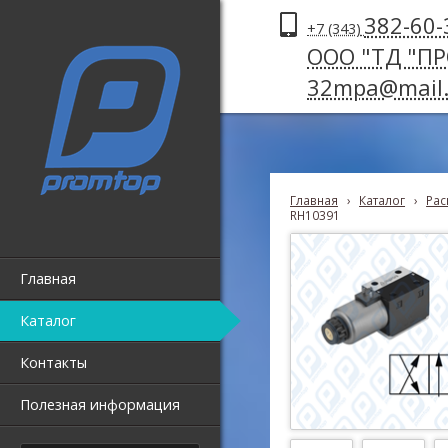
382-60-
+7 (343)
ООО "ТД "П
32mpa@mail.
Главная
›
Каталог
›
Рас
RH10391
Главная
Каталог
Контакты
Полезная информация