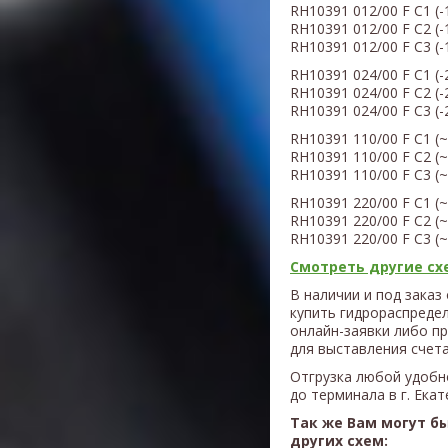
RH10391
012/00
F C1 (
-
RH10391
012/00
F C2 (
-
RH
1039
1
012/00
F C3 (
-
RH
1039
1
024/00
F C1 (
-
RH
1039
1
024/00
F C2 (
-
RH
1039
1
024/00
F C3 (
-
RH
1039
1
110/00
F C1 (
~
RH
1039
1
110/00
F C2 (
~
RH
1039
1
110/00
F C3 (
~
RH
10
391
220/00
F C1 (
~
RH
1039
1 220
/00
F C2 (
~
RH
1039
1
220/00
F C3 (
~
Смотреть другие схе
В наличии и под заказ
купить гидрораспреде
онлайн-заявки либо п
для выставления счета
Отгрузка любой удобн
до терминала в г. Ека
Так же Вам могут б
других схем: