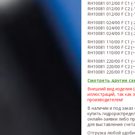
RH10081
012/00
F C1 (
-
RH10081
012/00
F C2 (
-
RH
10
081
012/00
F C3 (
-
RH
10
081
024/00
F C1 (
-
RH
10
081
024/00
F C2 (
-
RH
10
081
024/00
F C3 (
-
RH
10
081
110/00
F C1 (
~
RH
10
081
110/00
F C2 (
~
RH
10
081
110/00
F C3 (
~
RH
10
081
220/00
F C1 (
~
RH
10
081 220
/00
F C2 (
~
RH
10
081
220/00
F C3 (
~
Смотреть другие схе
Внешний вид изделия 
иллюстраций, так как 
производителем!
В наличии и под заказ
купить гидрораспреде
онлайн-заявки либо п
для выставления счета
Отгрузка любой удобн