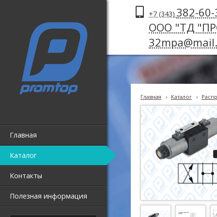
382-60-
+7 (343)
ООО "ТД "П
32mpa@mail.
Главная
›
Каталог
›
Распр
Главная
Каталог
Контакты
Полезная информация