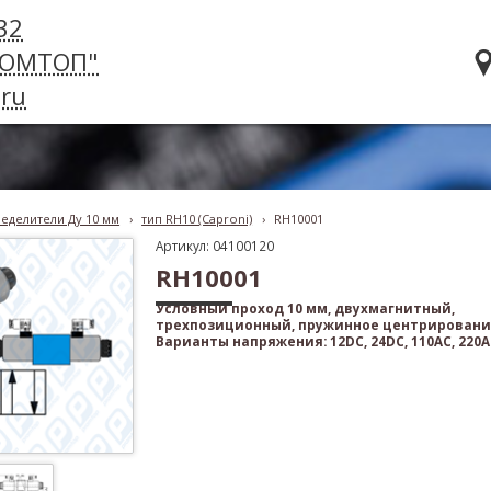
32
РОМТОП"
ru
еделители Ду 10 мм
›
тип RH10 (Caproni)
›
RH10001
Артикул: 04100120
RH10001
Условный проход 10 мм, двухмагнитный,
трехпозиционный, пружинное центрировани
Варианты напряжения: 12DC, 24DC, 110AC, 220