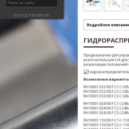
ООО ТД "ПРОМТОП"
Подробное описани
ГИДРОРАСПРЕ
Предназначен для упра
всего используются для
реализации положений ста
Возможные варианты
RH10001
012/00
F C1 (
-12В
RH10001
012/00
F C2 (
-12В
RH
10
001
012/00
F C3 (
-12В
RH
10
001
024/00
F C1 (
-24В
RH
10
001
024/00
F C2 (
-24В
RH
10
001
024/00
F C3 (
-24В
RH
10
001
110/00
F C1 (
~110
RH
10
001
110/00
F C2 (
~110