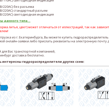
В/110AC)
светодиодная индикация
В/22
0AC
)
без разъема
В/22
0AC
)
стандартный разъем
В/22
0AC
)
светодиодная индикация
ы данного типа...
рма литья, цвет) может отличаться от иллюстраций, так как зависит
елем!
тгрузка из г. Екатеринбурга, Вы можете купить гидрораспределитель
ой онлайн-заявки либо прислать реквизиты на электронную почту 
 для Вас транспортной компанией,
ринбург доставка бесплатно.
ь интересны гидрораспределители других схем: