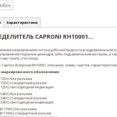
е
Характеристики
ДЕЛИТЕЛЬ CAPRONI RH10001...
вления направлением потока рабочей жидкости в гидравлической с
 управления поршнем цилиндра, либо гидравлическим мотором, а та
рт (start), стоп (stop).
 маркировочного обозначения:
/12DC)
без разъема
/12DC)
стандартный разъем
/12DC)
светодиодная индикация
/24DC)
без разъема
/24DC)
стандартный разъем
/24DC)
светодиодная индикация
В/110AC)
без разъема
В/110AC)
стандартный разъем