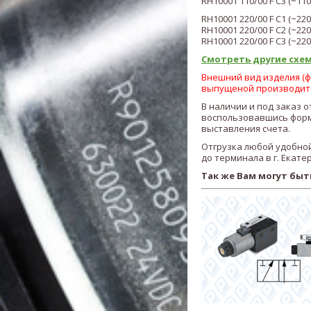
RH
10
001
110/00
F C3 (
~110
RH
10
001
220/00
F C1 (
~220
RH
10
001 220
/00
F C2 (
~220
RH
10
001
220/00
F C3 (
~220
Смотреть другие схем
Внешний вид изделия (фо
выпущеной производит
В наличии и под заказ о
воспользовавшись форм
выставления счета.
Отгрузка любой удобной
до терминала в г. Екате
Так же Вам могут быт