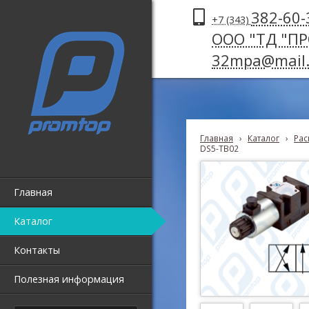
382-60-
+7 (343)
ООО "ТД "П
32mpa@mail.
Главная
›
Каталог
›
Рас
DS5-TB02
Главная
Каталог
Контакты
Полезная информация