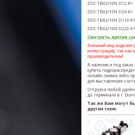
DS5-TB02/10N D12 K1
DS5-TB02/10N D24 K1
DS5-TB02/10N D110 K
DS5-TB02/10N D220 K
Смотреть другие схе
Внешний вид изделия 
иллюстраций, так как 
производителем!
В наличии и под заказ
купить гидрораспреде
онлайн-заявки либо п
для выставления счета
Отгрузка любой удобн
до терминала в г. Ека
Так же Вам могут б
других схем: