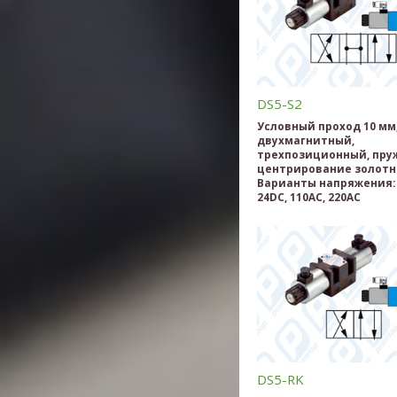
DS5-S2
Условный проход 10 мм
двухмагнитный,
трехпозиционный, пру
центрирование золотн
Варианты напряжения: 
24DC, 110AC, 220AC
DS5-RK