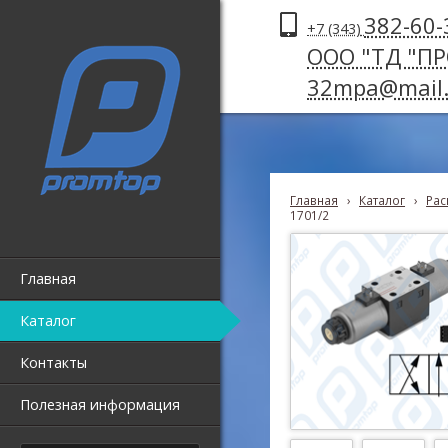
382-60-
+7 (343)
ООО "ТД "П
32mpa@mail.
Главная
›
Каталог
›
Рас
1701/2
Главная
Каталог
Контакты
Полезная информация