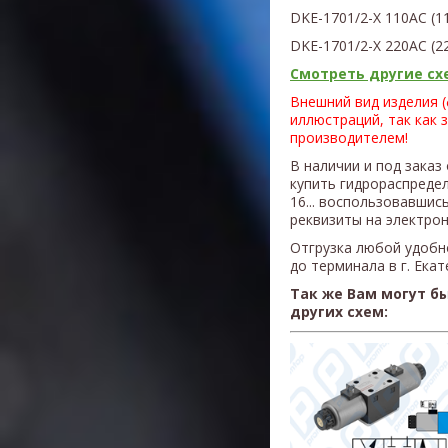
D
KE
-1701/2-X 110AC (1
D
KE
-1701/2-X 220AC (2
Смотреть другие схе
Внешний вид изделия 
иллюстраций, так как 
производителем!
В наличии и под заказ
купить гидрораспредел
16... воспользовавшис
реквизиты на электрон
Отгрузка любой удобн
до терминала в г. Ека
Так же Вам могут б
других схем: