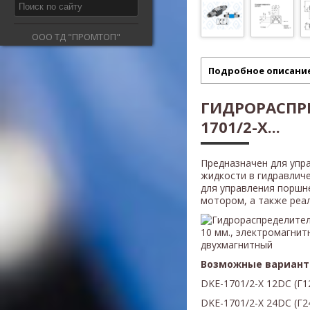
ООО ТД "ПРОМТОП"
Подробное описани
ГИДРОРАСПРЕ
1701/2-X...
Предназначен для упр
жидкости в гидравлич
для управления поршн
мотором, а также реали
Возможные вариант
DKE-1701/2-X 12DС (Г1
D
KE
-1701/2-X 24D
С (Г2