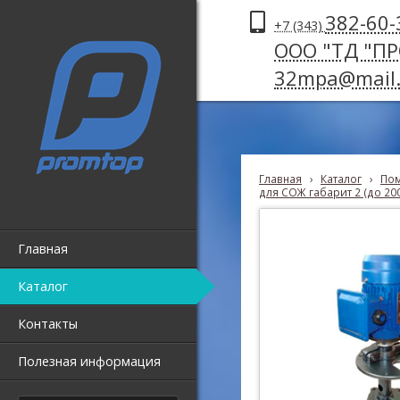
382-60-
+7 (343)
ООО "ТД "П
32mpa@mail.
Главная
›
Каталог
›
Пом
для СОЖ габарит 2 (до 20
Главная
Каталог
Контакты
Полезная информация