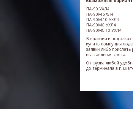
Возможные вариант
ПА-90 УХЛ4
ПА-90М УХЛ4
ПА-90М.10 УХЛ4
ПА-90МС УХЛ4
ПА-90МС.10 УХЛ4
В наличии и под заказ
купить помпу для под
заявки либо прислать 
выставления счета.
Отгрузка любой удобн
до терминала в г. Ека