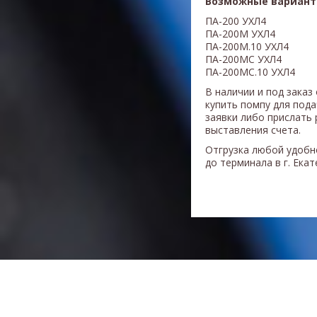
Возможные вариант
ПА-200 УХЛ4
ПА-200М УХЛ4
ПА-200М.10 УХЛ4
ПА-200МС УХЛ4
ПА-200МС.10 УХЛ4
В наличии и под заказ
купить помпу для под
заявки либо прислать 
выставления счета.
Отгрузка любой удобн
до терминала в г. Ека