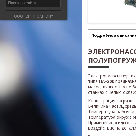
ООО ТД "ПРОМТОП"
Подробное описани
ЭЛЕКТРОНАС
ПОЛУПОГРУЖ
Электронасосы верти
типа
ПА-200
предназн
масел, вязкостью не б
станках с целью охла
Концетрация загрязнен
Величина частиц среды
Температура рабочей 
Температура окружающ
Применение жидкосте
воздействие на детали