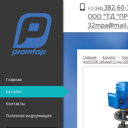
382-60-
+7 (343)
ООО "ТД "П
32mpa@mail.
Главная
›
Каталог
›
Пом
для СОЖ габарит 2 (до 20
Главная
Каталог
Контакты
Полезная информация