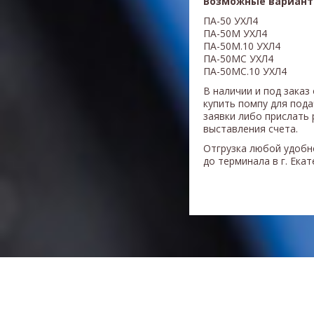
Возможные вариант
ПА-50 УХЛ4
ПА-50М УХЛ4
ПА-50М.10 УХЛ4
ПА-50МС УХЛ4
ПА-50МС.10 УХЛ4
В наличии и под заказ
купить помпу для под
заявки либо прислать 
выставления счета.
Отгрузка любой удобн
до терминала в г. Ека