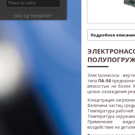
ООО ТД "ПРОМТОП"
Подробное описани
ЭЛЕКТРОНАС
ПОЛУПОГРУЖ
Электронасосы верт
типа
ПА-50
предназнач
вязкостью не более 9
целью охлаждения реж
Концетрация загрязнен
Величина частиц среды
Температура рабочей 
Температура окружающ
Применение жидк
воздействие на детали