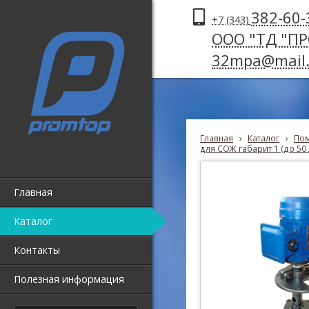
382-60-
+7 (343)
ООО "ТД "П
32mpa@mail.
Главная
›
Каталог
›
Пом
для СОЖ габарит 1 (до 50
Главная
Каталог
Контакты
Полезная информация