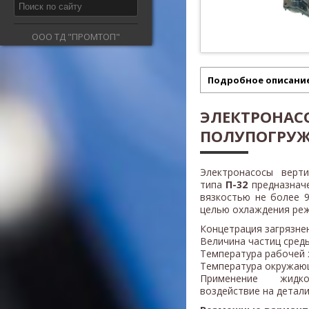
ООО ТД "ПРОМТОП"
Подробное описани
ЭЛЕКТРОНАС
ПОЛУПОГРУЖ
Электронасосы верт
типа
П-32
предназначе
вязкостью не более 9
целью охлаждения реж
Концетрация загрязнен
Величина частиц среды
Температура рабочей 
Температура окружающ
Применение жидк
воздействие на детали