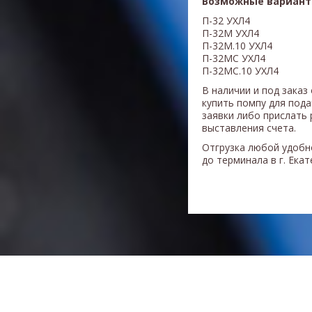
Возможные вариант
П-32 УХЛ4
П-32М УХЛ4
П-32М.10 УХЛ4
​П-32МС УХЛ4
П-32
МС.10 УХЛ4
В наличии и под заказ
купить помпу для под
заявки либо прислать 
выставления счета.
Отгрузка любой удобн
до терминала в г. Ека