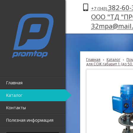
382-60-
+7 (343)
ООО "ТД "П
32mpa@mail.
Главная
›
Каталог
›
Пом
для СОЖ габарит 1 (до 50
Главная
Каталог
Контакты
Полезная информация