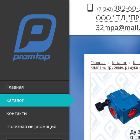
382-60-
+7 (343)
ООО "ТД "П
32mpa@mail.
Главная
›
Каталог
›
Кла
Клапаны трубные, редукц
Главная
Каталог
Контакты
Полезная информация