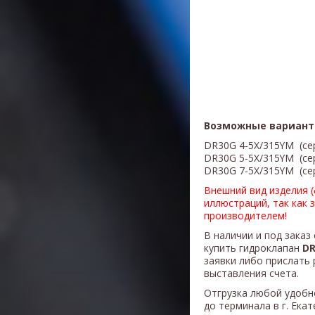
Возможные вариант
DR30G 4-5X/315YM (сер
DR30G 5-5X/315YM (сер
DR30G 7-5X/315YM (сер
Внешний вид изделия 
иллюстраций, так как 
производителем!
В наличии и под заказ
купить гидроклапан
DR
заявки либо прислать 
выставления счета.
Отгрузка любой удобн
до терминала в г. Ека