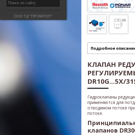
ООО ТД "ПРОМТОП"
Подробное описани
КЛАПАН РЕД
РЕГУЛИРУЕМ
DR10G...5X/315
Гидроклапаны редукц
применяются для потд
отводимом потоке при
потоке.
Принципиальн
клапанов DR30G