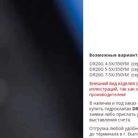
Возможные вариант
DR20G 4-5X/350YM (сер
DR20G 5-5X/350YM (сер
DR20G 7-5X/350YM (сер
Внешний вид изделия 
иллюстраций, так как 
производителем!
В наличии и под заказ
купить гидроклапан
DR
заявки либо прислать 
выставления счета.
Отгрузка любой удобн
до терминала в г. Ека