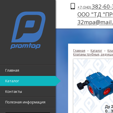
382-60-
+7 (343)
ООО "ТД "П
32mpa@mail.
Главная
›
Каталог
›
Кла
Клапаны трубные, редукц
Главная
Каталог
Контакты
Полезная информация