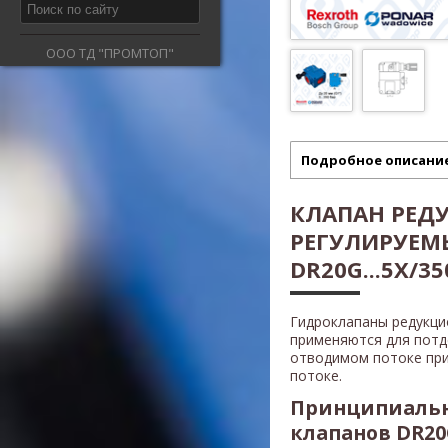
ООО ТД "ПРОМТОП"
Подробное описани
КЛАПАН РЕД
РЕГУЛИРУЕМ
DR20G...5X/350
Гидроклапаны редукц
применяются для потд
отводимом потоке при
потоке.
Принципиальн
клапанов DR20G