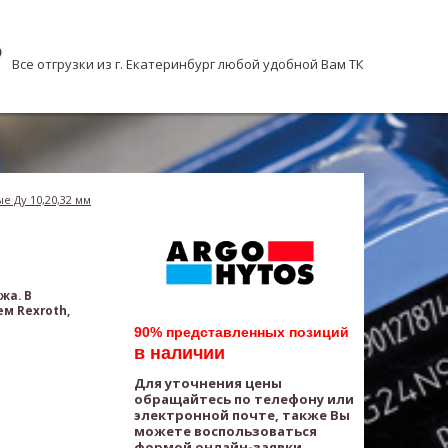
Все отгрузки из г. Екатеринбург любой удобной Вам ТК
 Ду 10,20,32 мм
жа. В
м Rexroth,
90% представленных позиций
в наличии
Для уточнения цены
обращайтесь по телефону или
электронной почте, также Вы
можете воспользоваться
формой онлайн-заявки