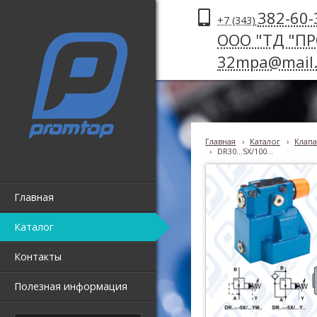
382-60-
+7 (343)
ООО "ТД "П
32mpa@mail.
Главная
›
Каталог
›
Клапа
›
DR30...5X/100...
Главная
Каталог
Контакты
Полезная информация