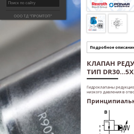
ООО ТД "ПРОМТОП"
Подробное описани
КЛАПАН РЕД
ТИП DR30...5X/
Гидроклапаны редукци
низкого давления в отв
Принципиальна