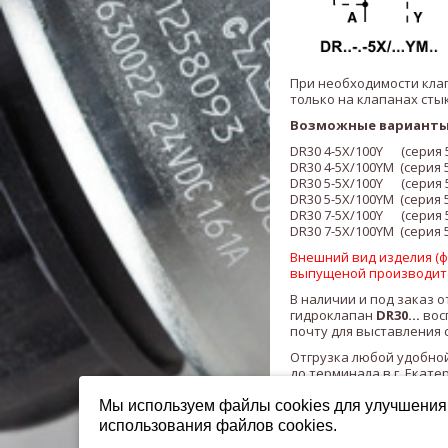
При необходимости кла
только на клапанах сты
Возможные варианты
DR30 4-5X/100Y (серия 5
DR30 4-5X/100YM (серия 5
DR30 5-5X/100Y (серия 5
DR30 5-5X/100YM (серия 5
DR30 7-5X/100Y (серия 5
DR30 7-5X/100YM (серия 5
Внешний вид изделия (фо
выпущеной производит
В наличии и под заказ о
гидроклапан
DR30...
вос
почту для выставления 
Отгрузка любой удобной
до терминала в г. Екате
Мы используем файлы cookies для улучшения 
использования файлов cookies.