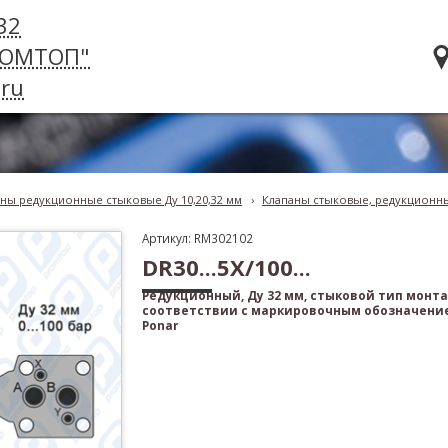
32
РОМТОП"
ru
ны редукционные стыковые Ду 10,20,32 мм
›
Клапаны стыковые, редукционные
Артикул: RM302102
DR30...5X/100...
Редукционный, Ду 32 мм, стыковой тип монта
соответствии с маркировочным обозначение
Ponar