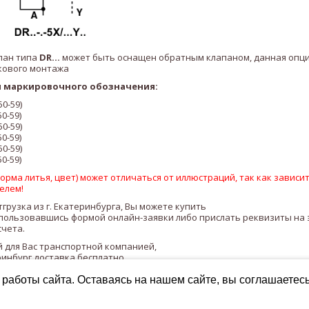
пан типа
DR...
может быть оснащен обратным клапаном, данная опци
кового монтажа
 маркировочного обозначения:
0-59)
0-59)
0-59)
0-59)
0-59)
0-59)
рма литья, цвет) может отличаться от иллюстраций, так как зависит
елем!
тгрузка из г. Екатеринбурга, Вы можете купить
пользовавшись формой онлайн-заявки либо прислать реквизиты на
счета.
 для Вас транспортной компанией,
ринбург доставка бесплатно.
работы сайта. Оставаясь на нашем сайте, вы соглашаетес