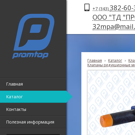
382-60-
+7 (343)
ООО "ТД "П
32mpa@mail.
Главная
›
Каталог
›
Кла
Клапаны редукционные м
Главная
Каталог
Контакты
Полезная информация