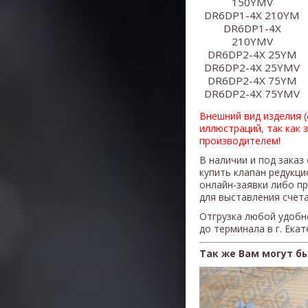
150YMV
DR6DP1-4X 210YM
​DR6DP1-4X
210YMV
DR6DP2-4X 25YM
DR6DP2-4X 25YMV
DR6DP2-4X 75YM
​DR6DP2-4X 75YMV
Внешний вид изделия 
иллюстраций, так как 
производителем!
В наличии и под заказ
купить клапан редукц
онлайн-заявки либо п
для выставления счета
Отгрузка любой удобн
до терминала в г. Ека
Так же Вам могут б