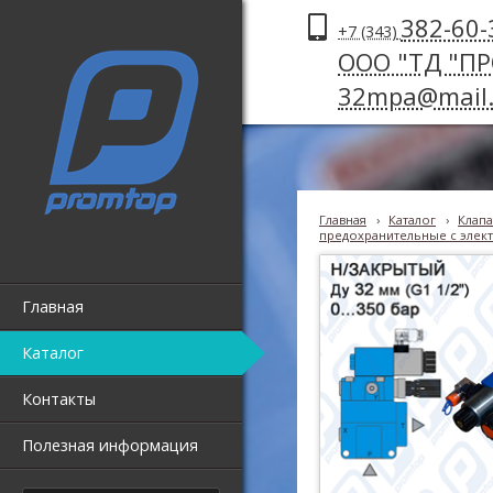
382-60-
+7 (343)
ООО "ТД "П
32mpa@mail.
Главная
›
Каталог
›
Клапа
предохранительные с элект
Главная
Каталог
Контакты
Полезная информация