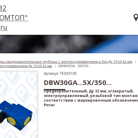
32
РОМТОП"
ru
ны предохранительные трубные с электроуправлением и без Ду 10,20,32 мм
›
роуправлением Ду 10,20,32 мм
›
DBW30GA...5X/350...
Артикул: TE303105
DBW30GA...5X/350...
Предохранительный, Ду 32 мм, н/закрытый,
электроуправляемый, резьбовой тип монтажа
соответствии с маркировочным обозначение
Ponar