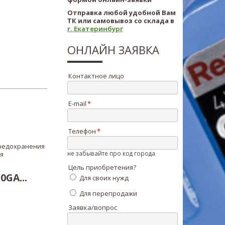
Отправка любой удобной Вам
ТК или самовывоз со склада в
г. Екатеринбург
ОНЛАЙН ЗАЯВКА
Контактное лицо
E-mail
Телефон
предохранения
не забывайте про код города
я
Цель приобретения?
GA...
Для своих нужд
Для перепродажи
Заявка/вопрос