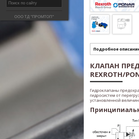
ООО ТД "ПРОМТОП"
Подробное описани
КЛАПАН ПРЕ
REXROTH/PONA
Гидроклапаны предохр
гидросистем от перегру
установленной величины
Принципиальна