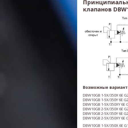
Принципиальн
клапанов DBW1
Возможные вариант
DBW10GB 1-5X/350X 6E G
DBW10GB 1-5X/350Y 6E G
DBW10GB 1-5X/350XY 6E 
DBW10GB 2-5X/350X 6E G
DBW10GB 2-5X/350Y 6E G
DBW10GB 2-5X/350XY 6E 
DBW10GB 1-5X/350X 6E G