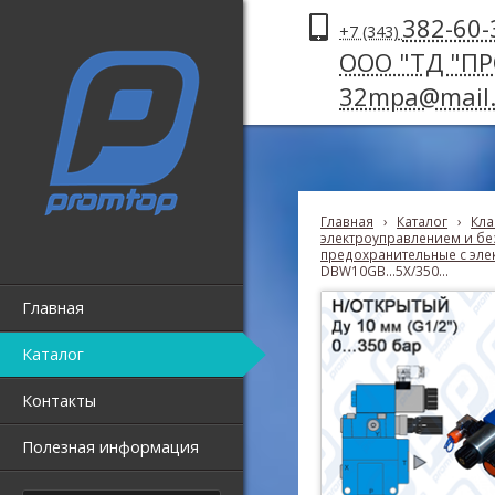
382-60-
+7 (343)
ООО "ТД "П
32mpa@mail.
Главная
›
Каталог
›
Кла
электроуправлением и без
предохранительные с эле
DBW10GB...5X/350...
Главная
Каталог
Контакты
Полезная информация