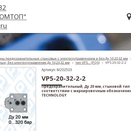
32
РОМТОП"
ru
ны предохранительные стыковые с электроуправлением и без Ду 10,20,32 мм
ые, без электроуправления Ду 10,20,32 мм
›
тип VP5... (PQS)
›
VP5-20-32-2-2
Артикул: M202503
VP5-20-32-2-2
Предохранительный, Ду 20 мм, стыковой тип
соответствии с маркировочным обозначени
TECHNOLOGY