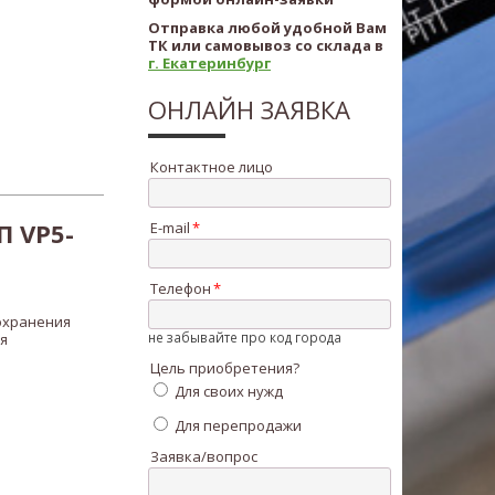
Отправка любой удобной Вам
ТК или самовывоз со склада в
г. Екатеринбург
ОНЛАЙН ЗАЯВКА
Контактное лицо
 VP5-
E-mail
Телефон
охранения
не забывайте про код города
я
Цель приобретения?
Для своих нужд
Для перепродажи
Заявка/вопрос