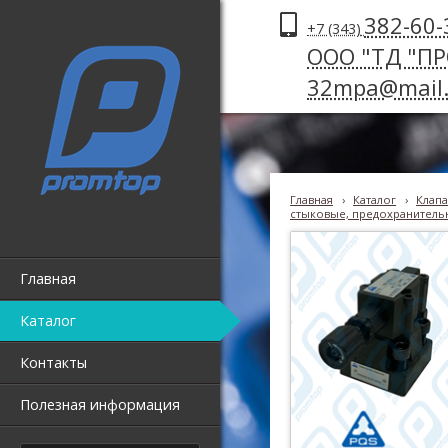
382-60-
+7 (343)
ООО "ТД "П
32mpa@mail.
Главная
›
Каталог
›
Клапа
стыковые, предохранительн
Главная
Каталог
Контакты
Полезная информация