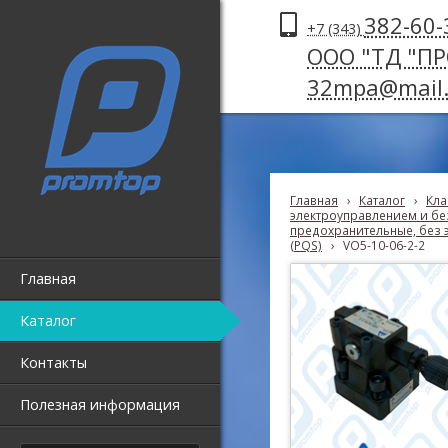
382-60-
+7 (343)
ООО "ТД "П
32mpa@mail.
Главная
›
Каталог
›
Кла
электроуправлением и без
предохранительные, без 
(PQS)
›
VO5-10-06-2-2
Главная
Каталог
Контакты
Полезная информация