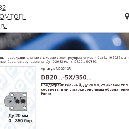
32
РОМТОП"
ru
ны предохранительные стыковые с электроуправлением и без Ду 10,20,32 мм
ые, без электроуправления Ду 10,20,32 мм
›
DB20...-5X/350...
Артикул: M202105
DB20...-5X/350...
Предохранительный, Ду 20 мм, стыковой тип
соответствии с маркировочным обозначение
Ponar