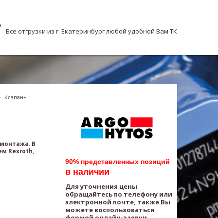
Все отгрузки из г. Екатеринбург любой удобной Вам ТК
›
Клапаны
 монтажа. В
м Rexroth,
90% представленных позиций
в наличии
Для уточнения цены
обращайтесь по телефону или
электронной почте, также Вы
можете воспользоваться
формой онлайн-заявки