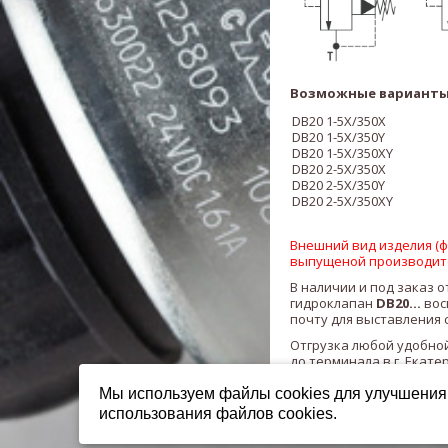
Возможные варианты
DB20
1-5X/350X
DB20
1-5X/
3
50
Y
DB20
1-5X/
3
50
XY
DB20
2-5X/
3
50
X
DB20
2-5X/
3
50
Y
DB20
2-5X/
3
50
XY
Внешний вид изделия (фо
выпущеной производит
В наличии и под заказ о
гидроклапан
DB20...
вос
почту для выставления 
Отгрузка любой удобной
до терминала в г. Екате
Мы используем файлы cookies для улучшения 
использования файлов cookies.