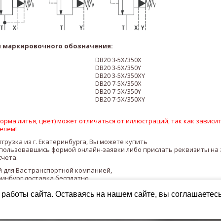
 маркировочного обозначения:
DB20
3-5X/
3
50
X
DB20
3-5X/
3
50
Y
DB20
3-5X/
3
50
XY
DB20
7-5X/
3
50
X
DB20
7-5X/
3
50
Y
DB20
7-5X/
3
50
XY
рма литья, цвет) может отличаться от иллюстраций, так как зависит
елем!
тгрузка из г. Екатеринбурга, Вы можете купить
пользовавшись формой онлайн-заявки либо прислать реквизиты на
счета.
 для Вас транспортной компанией,
ринбург доставка бесплатно.
работы сайта. Оставаясь на нашем сайте, вы соглашаетес