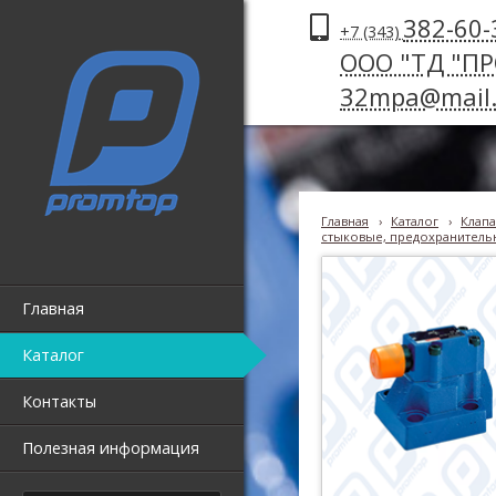
382-60-
+7 (343)
ООО "ТД "П
32mpa@mail.
Главная
›
Каталог
›
Клапа
стыковые, предохранительн
Главная
Каталог
Контакты
Полезная информация