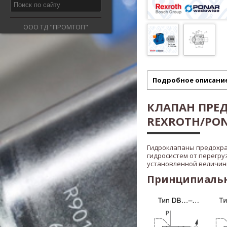
ООО ТД "ПРОМТОП"
Подробное описани
КЛАПАН ПРЕ
REXROTH/PONA
Гидроклапаны предохр
гидросистем от перегру
установленной величины
Принципиальна