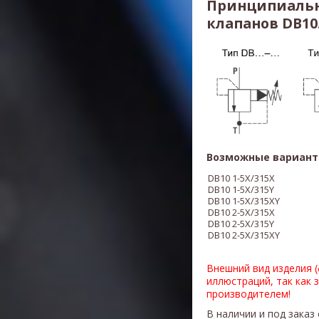
Принципиальн
клапанов DB10.
Возможные вариант
DB10
1-5X/315X
DB10
1-5X/
315
Y
DB10
1-5X/
315
XY
DB10
2-5X/
315
X
DB10
2-5X/
315
Y
DB10
2-5X/
315
XY
Внешний вид изделия 
иллюстраций, так как 
производителем!
В наличии и под заказ