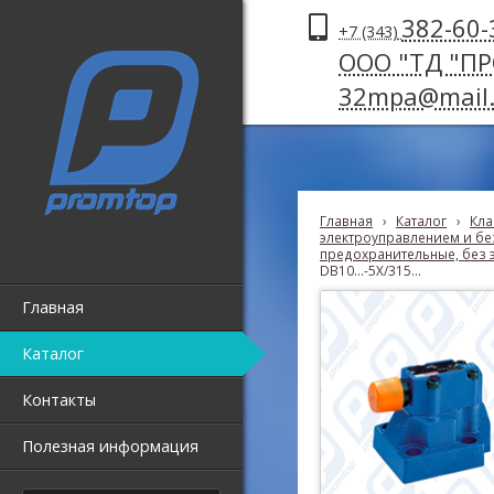
382-60-
+7 (343)
ООО "ТД "П
32mpa@mail.
Главная
›
Каталог
›
Кла
электроуправлением и без
предохранительные, без 
DB10...-5X/315...
Главная
Каталог
Контакты
Полезная информация