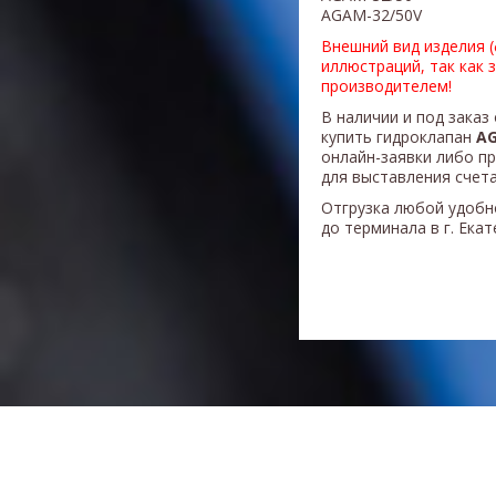
AGAM-32/50V
Внешний вид изделия 
иллюстраций, так как 
производителем!
В наличии и под заказ
купить гидроклапан
AG
онлайн-заявки либо п
для выставления счета
Отгрузка любой удобн
до терминала в г. Ека