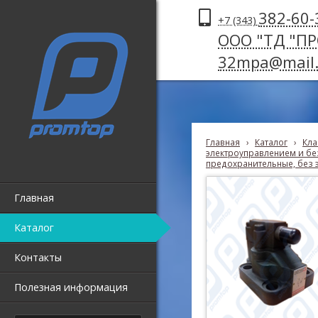
382-60-
+7 (343)
ООО "ТД "П
32mpa@mail.
Главная
›
Каталог
›
Кла
электроуправлением и без
предохранительные, без 
Главная
Каталог
Контакты
Полезная информация