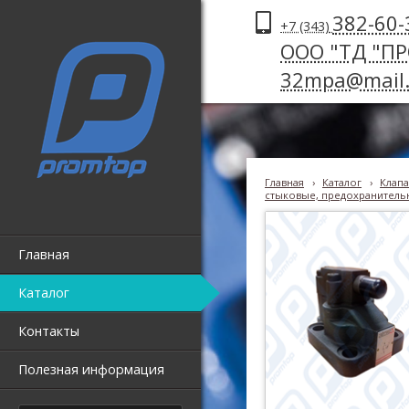
382-60-
+7 (343)
ООО "ТД "П
32mpa@mail.
Главная
›
Каталог
›
Клапа
стыковые, предохранительн
Главная
Каталог
Контакты
Полезная информация