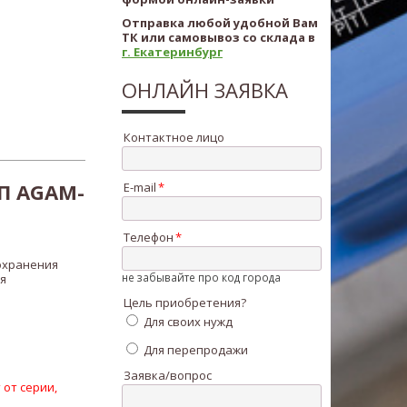
Отправка любой удобной Вам
ТК или самовывоз со склада в
г. Екатеринбург
ОНЛАЙН ЗАЯВКА
Контактное лицо
П AGAM-
E-mail
Телефон
охранения
не забывайте про код города
я
Цель приобретения?
Для своих нужд
Для перепродажи
Заявка/вопрос
 от серии,