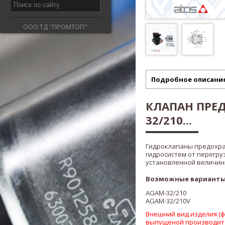
ООО ТД "ПРОМТОП"
Подробное описани
КЛАПАН ПРЕ
32/210...
Гидроклапаны предохр
гидросистем от перегру
установленной величины
Возможные варианты
AGAM-32/210
AGAM-32/210V
Внешний вид изделия (фо
выпущеной производит