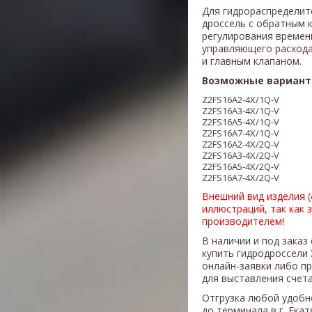
Для гидрораспределит
дроссель с обратным 
регулирования времен
управляющего расхода
и главным клапаном.
Возможные вариант
Z2FS16A2-4X/1Q-V
Z2FS16A3-4X/1Q-V
Z2FS16A5-4X/1Q-V
Z2FS16A7-4X/1Q-V
Z2FS16A2-4X/2Q-V
Z2FS16A3-4X/2Q-V
Z2FS16A5-4X/2Q-V
Z2FS16A7-4X/2Q-V
Внешний вид изделия 
иллюстраций, так как 
производителем!
В наличии и под заказ
купить гидродроссели
онлайн-заявки либо п
для выставления счета
Отгрузка любой удобн
до терминала в г. Ека