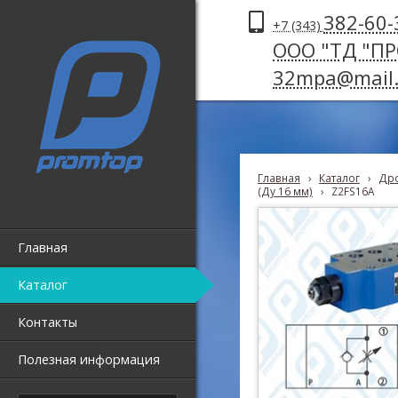
382-60-
+7 (343)
ООО "ТД "П
32mpa@mail.
Главная
›
Каталог
›
Дро
(Ду 16 мм)
›
Z2FS16A
Главная
Каталог
Контакты
Полезная информация