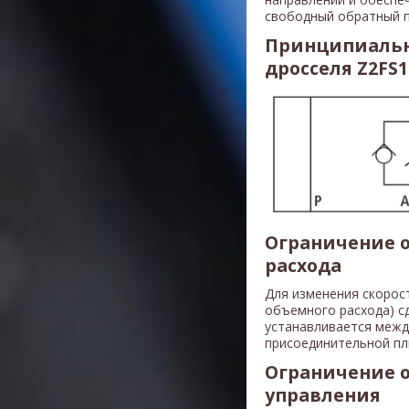
свободный обратный п
Принципиальн
дросселя Z2FS
Ограничение о
расхода
Для изменения скорос
объемного расхода) с
устанавливается межд
присоединительной пл
Ограничение 
управления