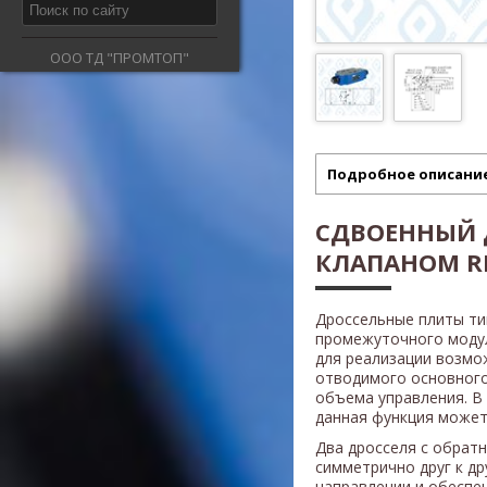
ООО ТД "ПРОМТОП"
Подробное описани
СДВОЕННЫЙ 
КЛАПАНОМ RE
Дроссельные плиты т
промежуточного модул
для реализации возмо
отводимого основного
объема управления. В
данная функция может 
Два дросселя с обрат
симметрично друг к др
направлении и обеспе