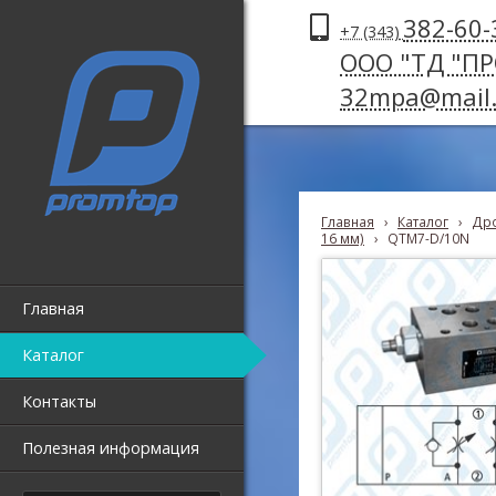
382-60-
+7 (343)
ООО "ТД "П
32mpa@mail.
Главная
›
Каталог
›
Дро
16 мм)
›
QTM7-D/10N
Главная
Каталог
Контакты
Полезная информация