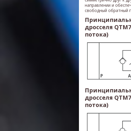
направлении и обеспе
свободный обратный п
Принципиальн
дросселя QTM7
потока)
Принципиальн
дросселя QTM7
потока)