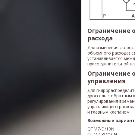
Ограничение о
расхода
Для изменения скорос
объемного расхода) с
устанавливается межд
присоединительной пл
Ограничение 
управления
Для гидрораспределит
дроссель с обратным 
регулирования времен
управляющего расхода
и главным клапаном.
Возможные вариант
QTM7-D/10N
QTM7-RD/10N