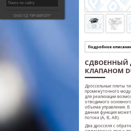
ООО ТД "ПРОМТОП"
Подробное описани
СДВОЕННЫЙ 
КЛАПАНОМ D
Дроссельные плиты т
промежуточного модул
для реализации возмо
отводимого основного
объема управления. В
данная функция может
потока (A, B, AB).
Два дросселя с обрат
симметрично друг к др