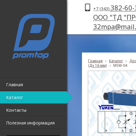
382-60-
+7 (343)
ООО "ТД "П
32mpa@mail.
Главная
›
Каталог
›
Дро
(Ду 16 мм)
›
MSW-04
Главная
Каталог
Контакты
Полезная информация