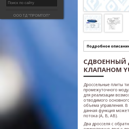
ООО ТД "ПРОМТОП"
Подробное описани
СДВОЕННЫЙ 
КЛАПАНОМ Y
Дроссельные плиты т
промежуточного модул
для реализации возмо
отводимого основного
объема управления. В
данная функция может
потока (A, B, AB).
Два дросселя с обрат
симметрично друг к др