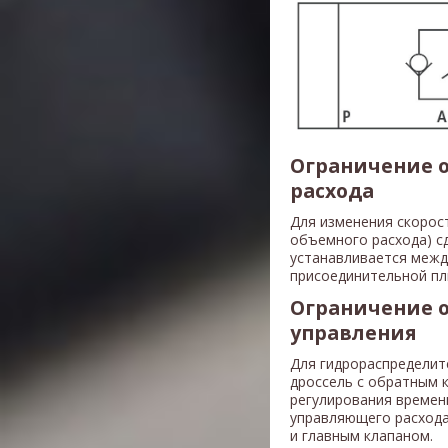
Ограничение о
расхода
Для изменения скорос
объемного расхода) с
устанавливается межд
присоединительной пл
Ограничение 
управления
Для гидрораспределит
дроссель с обратным 
регулирования времен
управляющего расхода
и главным клапаном.