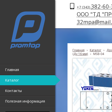
382-60-
+7 (343)
ООО "ТД "П
32mpa@mail.
Главная
›
Каталог
›
Дро
(Ду 16 мм)
›
MSB-04
Главная
Каталог
Контакты
Полезная информация