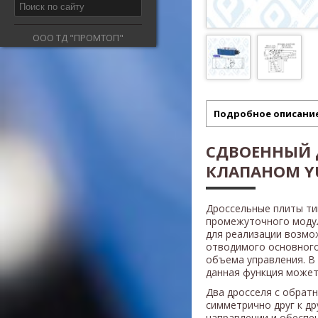
ООО ТД "ПРОМТОП"
Подробное описани
СДВОЕННЫЙ 
КЛАПАНОМ Y
Дроссельные плиты т
промежуточного модул
для реализации возмо
отводимого основного
объема управления. В
данная функция может
Два дросселя с обрат
симметрично друг к др
направлении и обеспе