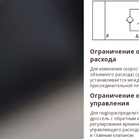
Ограничение о
расхода
Для изменения скорос
объемного расхода) с
устанавливается межд
присоединительной пл
Ограничение 
управления
Для гидрораспределит
дроссель с обратным 
регулирования времен
управляющего расхода
и главным клапаном.