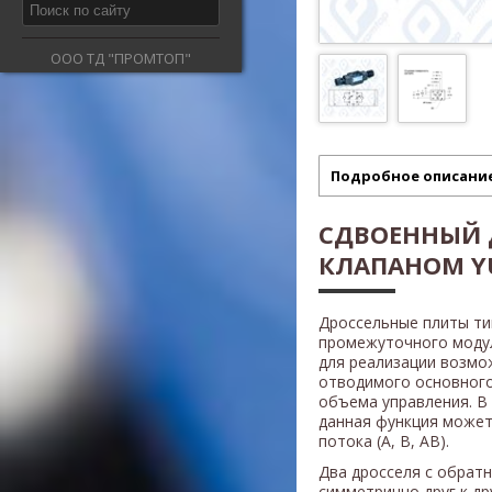
ООО ТД "ПРОМТОП"
Подробное описани
СДВОЕННЫЙ 
КЛАПАНОМ Y
Дроссельные плиты т
промежуточного модул
для реализации возмо
отводимого основного
объема управления. В
данная функция может
потока (A, B, AB).
Два дросселя с обрат
симметрично друг к др