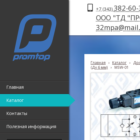
382-60-
+7 (343)
ООО "ТД "П
32mpa@mail.
Главная
›
Каталог
›
Дро
(Ду 6 мм)
›
MSW-01
Главная
Каталог
Контакты
Полезная информация