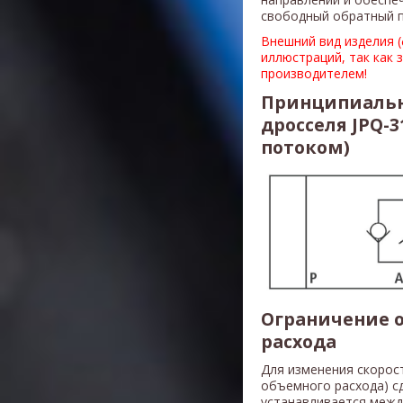
свободный обратный п
Внешний вид изделия 
иллюстраций, так как 
производителем!
Принципиальн
дросселя JPQ-
потоком)
Ограничение о
расхода
Для изменения скорос
объемного расхода) с
устанавливается межд