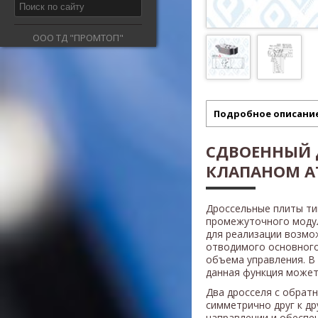
ООО ТД "ПРОМТОП"
Подробное описани
СДВОЕННЫЙ 
КЛАПАНОМ AT
Дроссельные плиты т
промежуточного модул
для реализации возмо
отводимого основного
объема управления. В
данная функция может 
Два дросселя с обрат
симметрично друг к др
направлении и обеспе