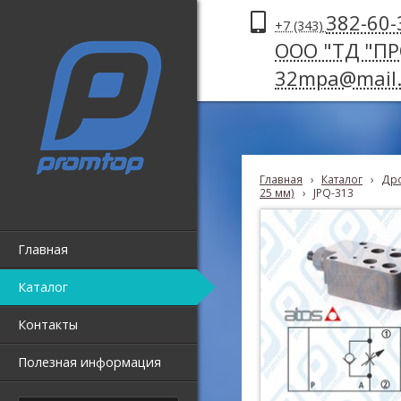
382-60-
+7 (343)
ООО "ТД "П
32mpa@mail.
Главная
›
Каталог
›
Дро
25 мм)
›
JPQ-313
Главная
Каталог
Контакты
Полезная информация