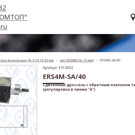
32
РОМТОП"
ru
ели модульные Ду 6,10,16,20 мм
›
тип ERS4M (Ду 10 мм)
›
ERS4M-SA/40
Артикул: 9310002
ERS4M-SA/40
Сдвоенный дроссель с обратным клапаном ти
(регулировка в линии "А")