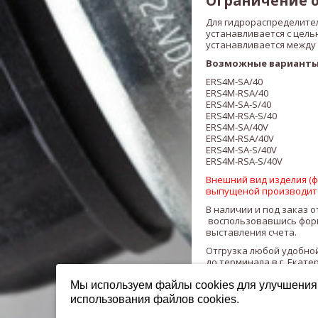
Ограничение о
Для гидрораспределите
устанавливается с цел
устанавливается между
Возможные варианты
ERS4M-SA/40
ERS4M-RSA/40
ERS4M-SA-S/40
ERS4M-RSA-S/40
ERS4M-SA/40V
ERS4M-RSA/40V
ERS4M-SA-S/40V
ERS4M-RSA-S/40V
Внешний вид изделия (фо
выпущеной производит
В наличии и под заказ о
воспользовавшись форм
выставления счета.
Отгрузка любой удобной
до терминала в г. Екате
Мы используем файлы cookies для улучшения 
использования файлов cookies.