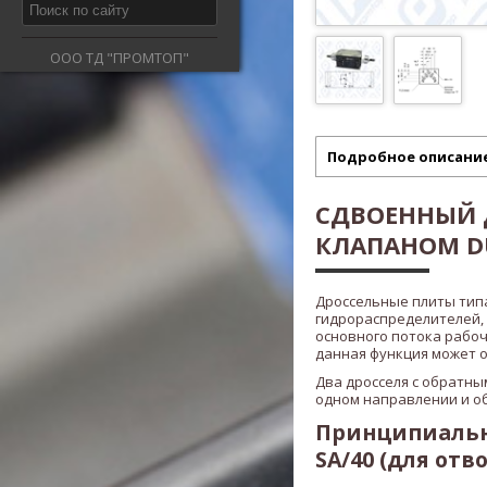
ООО ТД "ПРОМТОП"
Подробное описани
СДВОЕННЫЙ 
КЛАПАНОМ DU
Дроссельные плиты ти
гидрораспределителей,
основного потока рабоч
данная функция может 
Два дросселя с обратны
одном направлении и о
Принципиальна
SA/40 (для отв