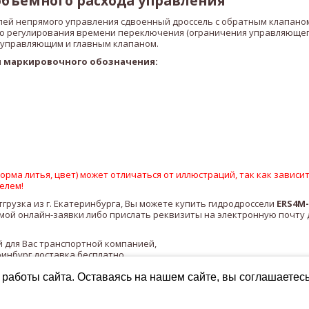
бъемного расхода управления
лей непрямого управления сдвоенный дроссель с обратным клапано
ью регулирования времени переключения (ограничения управляющего
 управляющим и главным клапаном.
 маркировочного обозначения:
рма литья, цвет) может отличаться от иллюстраций, так как зависит
елем!
тгрузка из г. Екатеринбурга, Вы можете купить гидродроссели
ERS4M-
ой онлайн-заявки либо прислать реквизиты на электронную почту 
 для Вас транспортной компанией,
ринбург доставка бесплатно.
работы сайта. Оставаясь на нашем сайте, вы соглашаетес