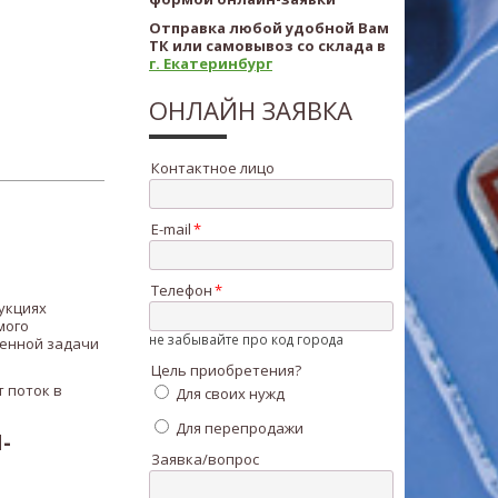
Отправка любой удобной Вам
ТК или самовывоз со склада в
г. Екатеринбург
ОНЛАЙН ЗАЯВКА
Контактное лицо
E-mail
Телефон
укциях
мого
не забывайте про код города
ленной задачи
Цель приобретения?
 поток в
Для своих нужд
Для перепродажи
-
Заявка/вопрос