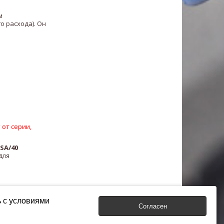
м
 расхода). Он
 от серии,
SA/40​
для
ь с условиями
Согласен