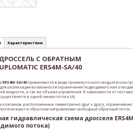
е
Характеристики
ДРОССЕЛЬ С ОБРАТНЫМ
PLOMATIC ERS4M-SA/40
па
ERS4M-SA/40
применяются в виде промежуточного модуля в констр
 для реализации возможности ограничения подводимого или отводи
ей жидкости, а так же объема управления. В зависимости от постав
осуществлятся в одной
линии
потока
(A).
м клапаном, расположенные симметрично друг к другу, ограничивают
беспечи вают в обратном направлении свободный обратный поток.
я гидравлическая схема дросселя ERS4M
одимого потока)