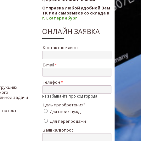
Отправка любой удобной Вам
ТК или самовывоз со склада в
г. Екатеринбург
ОНЛАЙН ЗАЯВКА
Контактное лицо
E-mail
Телефон
трукциях
мого
не забывайте про код города
ленной задачи
Цель приобретения?
 поток в
Для своих нужд
Для перепродажи
Заявка/вопрос