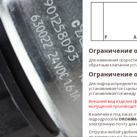
Ограничение о
Для изменения скорости
обратным клапаном уст
Ограничение о
Для гидрораспределите
устанавливается с цел
устанавливается между
Внешний вид изделия (фо
выпущеной производит
В наличии и под заказ о
гидродроссели
DROK6M/
электронную почту для 
Отгрузка любой удобной
до терминала в г. Екате