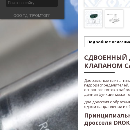
ООО ТД "ПРОМТОП"
Подробное описани
СДВОЕННЫЙ 
КЛАПАНОМ C
Дроссельные плиты ти
гидрораспределителей,
основного потока рабоч
данная функция может ос
Два дросселя с обратны
одном направлении и о
Принципиальн
дросселя DROK