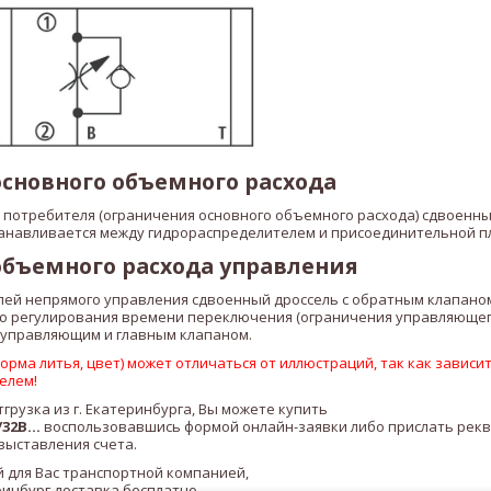
сновного объемного расхода
 потребителя (ограничения основного объемного расхода) сдвоенны
анавливается между гидрораспределителем и присоединительной п
бъемного расхода управления
лей непрямого управления сдвоенный дроссель с обратным клапано
ью регулирования времени переключения (ограничения управляющего
 управляющим и главным клапаном.
рма литья, цвет) может отличаться от иллюстраций, так как зависит
елем!
тгрузка из г. Екатеринбурга, Вы можете купить
32B
...
воспользовавшись формой онлайн-заявки либо прислать рек
выставления счета.
 для Вас транспортной компанией,
ринбург доставка бесплатно.