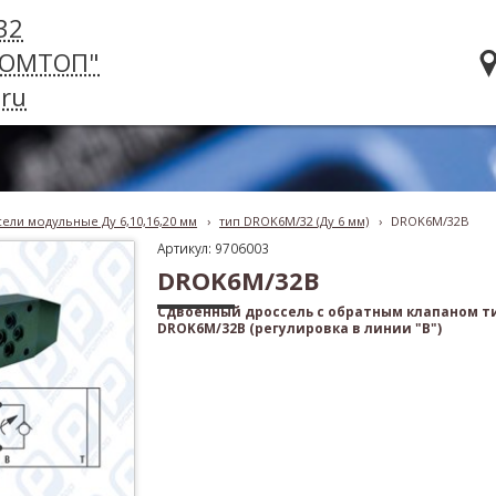
32
РОМТОП"
ru
ели модульные Ду 6,10,16,20 мм
›
тип DROK6M/32 (Ду 6 мм)
›
DROK6M/32B
Артикул: 9706003
DROK6M/32B
Сдвоенный дроссель с обратным клапаном т
DROK6M/32B (регулировка в линии "B")