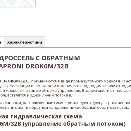
е
Характеристики
ДРОССЕЛЬ С ОБРАТНЫМ
APRONI DROK6M/32B
па
DROK6M/32B
...
применяются в виде промежуточного модуля в конс
 для реализации возможности ограничения подводимого или отводи
ей жидкости, а так же объема управления. В зависимости от постав
уществлятся в одной линии потока (B).
м клапаном, расположенные симметрично друг к другу, ограничивают
беспечи вают в обратном направлении свободный обратный поток.
ая гидравлическая схема
6M/32B (управление обратным потоком)