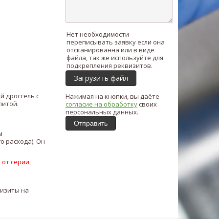
Нет необходимости
переписывать заявку если она
отсканированна или в виде
файла, так же используйте для
подкрепления реквизитов.
Загрузить файл
й дроссель с
Нажимая на кнопки, вы даёте
литой.
согласие на обработку
своих
персональных данных.
Отправить
м
 расхода). Он
 от серии,
визиты на